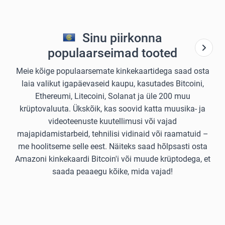
Sinu piirkonna
populaarseimad tooted
Meie kõige populaarsemate kinkekaartidega saad osta
laia valikut igapäevaseid kaupu, kasutades Bitcoini,
Ethereumi, Litecoini, Solanat ja üle 200 muu
krüptovaluuta. Ükskõik, kas soovid katta muusika- ja
videoteenuste kuutellimusi või vajad
majapidamistarbeid, tehnilisi vidinaid või raamatuid –
me hoolitseme selle eest. Näiteks saad hõlpsasti osta
Amazoni kinkekaardi Bitcoin'i või muude krüptodega, et
saada peaaegu kõike, mida vajad!