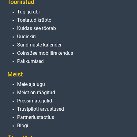
Tööriistad
Tugi ja abi
Toetatud krüpto
Kuidas see töötab
Uudiskiri
Sündmuste kalender
CoinsBee mobiilirakendus
Pakkumised
Meist
Meie ajalugu
Meist on räägitud
Pressimaterjalid
Trustpiloti arvustused
Partnerlustaotlus
Blogi