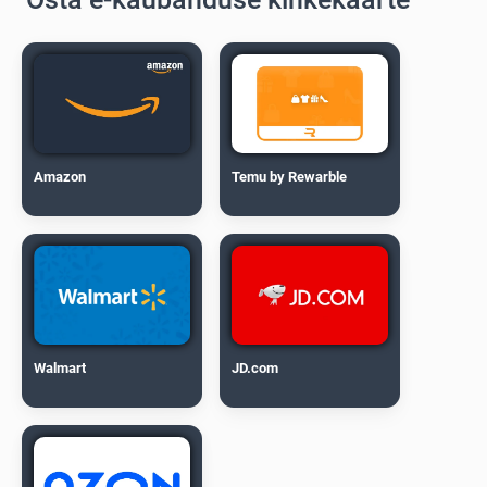
Amazon
Temu by Rewarble
Walmart
JD.com