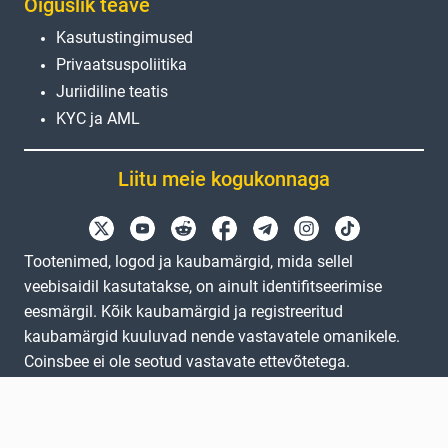
Õiguslik teave
Kasutustingimused
Privaatsuspoliitika
Juriidiline teatis
KYC ja AML
Liitu meie kogukonnaga
Tootenimed, logod ja kaubamärgid, mida sellel
veebisaidil kasutatakse, on ainult identifitseerimise
eesmärgil. Kõik kaubamärgid ja registreeritud
kaubamärgid kuuluvad nende vastavatele omanikele.
Coinsbee ei ole seotud vastavate ettevõtetega.
EN
GB