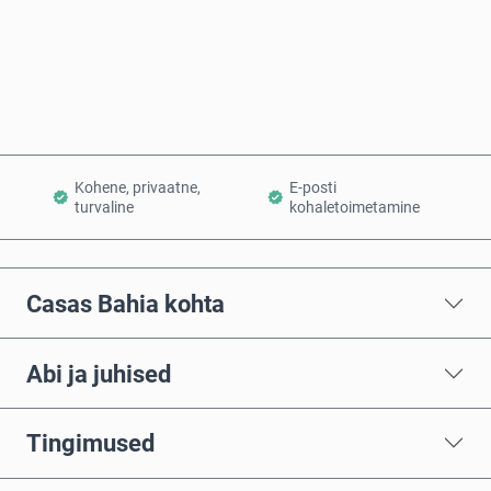
Osta kohe
Lisa ostukorvi
Kohene, privaatne,
E-posti
turvaline
kohaletoimetamine
Casas Bahia kohta
Abi ja juhised
Tingimused