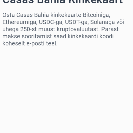
Osta Casas Bahia kinkekaarte Bitcoiniga,
Ethereumiga, USDC-ga, USDT-ga, Solanaga või
ühega 250-st muust krüptovaluutast. Pärast
makse sooritamist saad kinkekaardi koodi
koheselt e-posti teel.
Vali piirkond
Vali summa
Hinnanguline hind