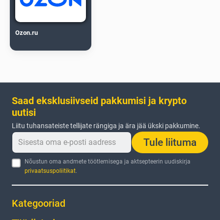
Ozon.ru
Saad eksklusiivseid pakkumisi ja krypto
uutisi
Liitu tuhansateiste tellijate rängiga ja ära jää ükski pakkumine.
Tule liituma
Nõustun oma andmete töötlemisega ja aktsepteerin uudiskirja
privaatsuspoliitikat
.
Kategooriad