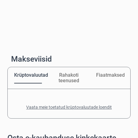
Makseviisid
Krüptovaluutad
Rahakoti
Fiaatmaksed
teenused
Vaata meie toetatud krüptovaluutade loendit
Osta e-kaubanduse kinkekaarte