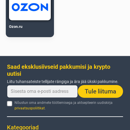
Ozon.ru
Saad eksklusiivseid pakkumisi ja krypto
uutisi
Liitu tuhansateiste tellijate rängiga ja ära jää ükski pakkumine.
Tule liituma
Nõustun oma andmete töötlemisega ja aktsepteerin uudiskirja
privaatsuspoliitikat
.
Kategooriad