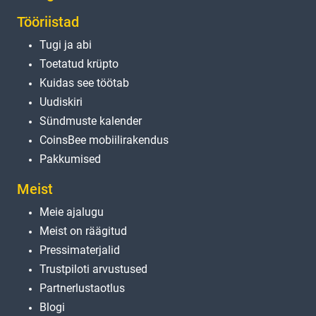
Tööriistad
Tugi ja abi
Toetatud krüpto
Kuidas see töötab
Uudiskiri
Sündmuste kalender
CoinsBee mobiilirakendus
Pakkumised
Meist
Meie ajalugu
Meist on räägitud
Pressimaterjalid
Trustpiloti arvustused
Partnerlustaotlus
Blogi