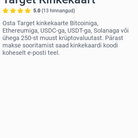
5.0
(
13
hinnangud
)
Osta Target kinkekaarte Bitcoiniga,
Ethereumiga, USDC-ga, USDT-ga, Solanaga või
ühega 250-st muust krüptovaluutast. Pärast
makse sooritamist saad kinkekaardi koodi
koheselt e-posti teel.
Vali piirkond
Vali summa
Hinnanguline hind