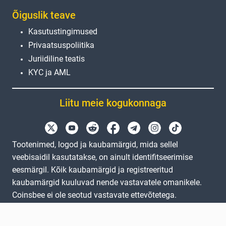
Õiguslik teave
Kasutustingimused
Privaatsuspoliitika
Juriidiline teatis
KYC ja AML
Liitu meie kogukonnaga
Tootenimed, logod ja kaubamärgid, mida sellel
veebisaidil kasutatakse, on ainult identifitseerimise
eesmärgil. Kõik kaubamärgid ja registreeritud
kaubamärgid kuuluvad nende vastavatele omanikele.
Coinsbee ei ole seotud vastavate ettevõtetega.