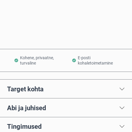
Osta kohe
Lisa ostukorvi
Kohene, privaatne,
E-posti
turvaline
kohaletoimetamine
Target kohta
Abi ja juhised
Tingimused