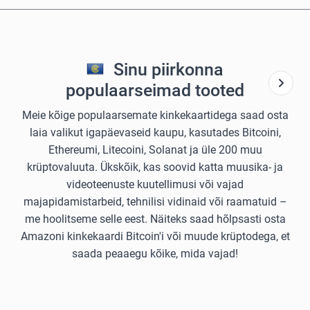
Sinu piirkonna
populaarseimad tooted
Meie kõige populaarsemate kinkekaartidega saad osta
laia valikut igapäevaseid kaupu, kasutades Bitcoini,
Ethereumi, Litecoini, Solanat ja üle 200 muu
krüptovaluuta. Ükskõik, kas soovid katta muusika- ja
videoteenuste kuutellimusi või vajad
majapidamistarbeid, tehnilisi vidinaid või raamatuid –
me hoolitseme selle eest. Näiteks saad hõlpsasti osta
Amazoni kinkekaardi Bitcoin'i või muude krüptodega, et
saada peaaegu kõike, mida vajad!