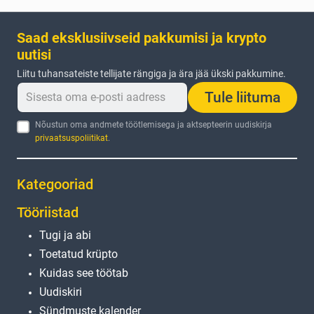
Saad eksklusiivseid pakkumisi ja krypto
uutisi
Liitu tuhansateiste tellijate rängiga ja ära jää ükski pakkumine.
Tule liituma
Nõustun oma andmete töötlemisega ja aktsepteerin uudiskirja
privaatsuspoliitikat
.
Kategooriad
Tööriistad
Tugi ja abi
Toetatud krüpto
Kuidas see töötab
Uudiskiri
Sündmuste kalender