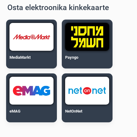
Osta elektroonika kinkekaarte
MediaMarkt
Payngo
eMAG
NetOnNet