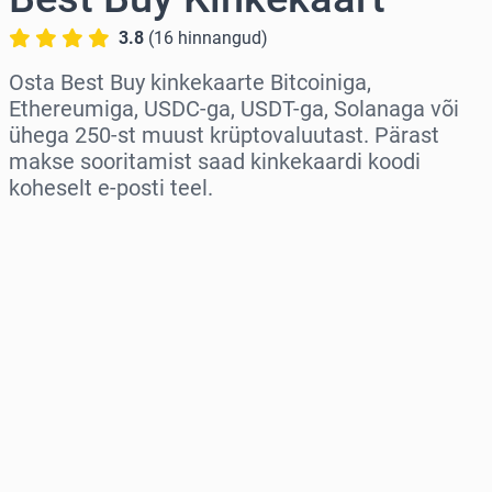
3.8
(
16
hinnangud
)
Osta Best Buy kinkekaarte Bitcoiniga,
Ethereumiga, USDC-ga, USDT-ga, Solanaga või
ühega 250-st muust krüptovaluutast. Pärast
makse sooritamist saad kinkekaardi koodi
koheselt e-posti teel.
Vali piirkond
Vali summa
Hinnanguline hind