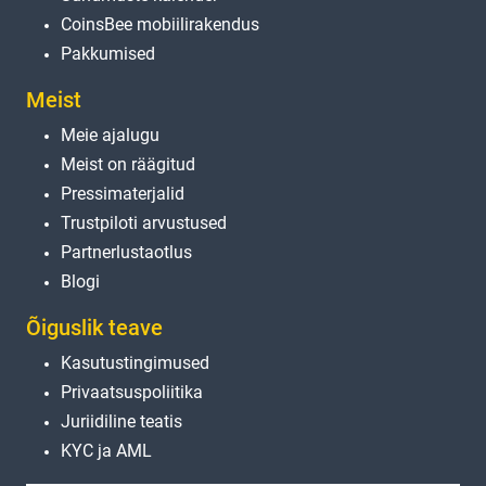
CoinsBee mobiilirakendus
Pakkumised
Meist
Meie ajalugu
Meist on räägitud
Pressimaterjalid
Trustpiloti arvustused
Partnerlustaotlus
Blogi
Õiguslik teave
Kasutustingimused
Privaatsuspoliitika
Juriidiline teatis
KYC ja AML