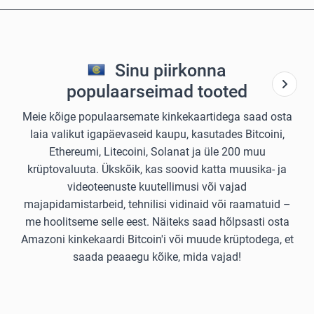
Sinu piirkonna
populaarseimad tooted
Meie kõige populaarsemate kinkekaartidega saad osta
laia valikut igapäevaseid kaupu, kasutades Bitcoini,
Ethereumi, Litecoini, Solanat ja üle 200 muu
krüptovaluuta. Ükskõik, kas soovid katta muusika- ja
videoteenuste kuutellimusi või vajad
majapidamistarbeid, tehnilisi vidinaid või raamatuid –
me hoolitseme selle eest. Näiteks saad hõlpsasti osta
Amazoni kinkekaardi Bitcoin'i või muude krüptodega, et
saada peaaegu kõike, mida vajad!