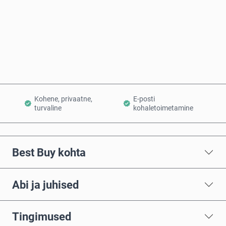
Osta kohe
Lisa ostukorvi
Kohene, privaatne,
E-posti
turvaline
kohaletoimetamine
Best Buy kohta
Abi ja juhised
Tingimused