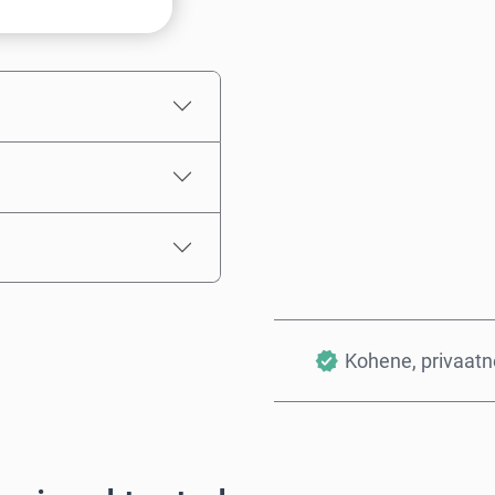
Hinnanguline hind
Kohene, privaatne