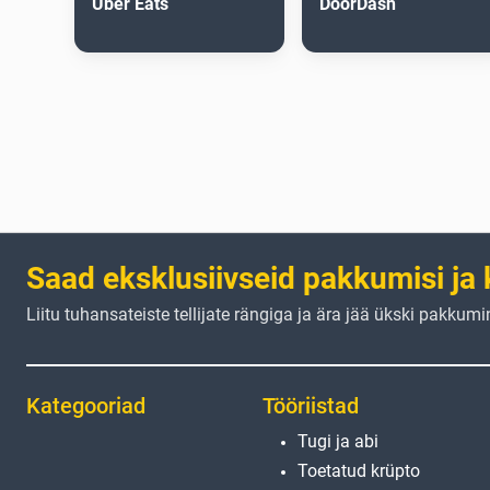
Uber Eats
DoorDash
Saad eksklusiivseid pakkumisi ja 
Liitu tuhansateiste tellijate rängiga ja ära jää ükski pakkumi
Kategooriad
Tööriistad
Tugi ja abi
Toetatud krüpto