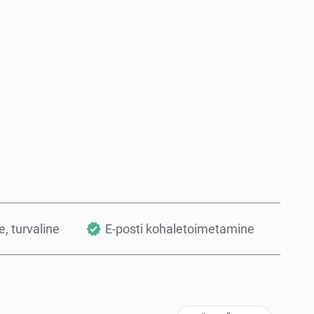
Osta kohe
Lisa ostukorvi
, turvaline
E-posti kohaletoimetamine