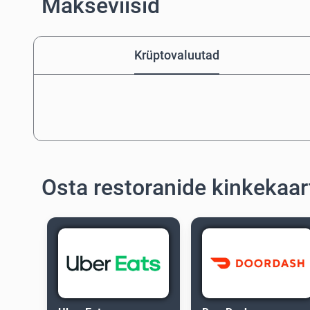
Makseviisid
Krüptovaluutad
Osta restoranide kinkekaar