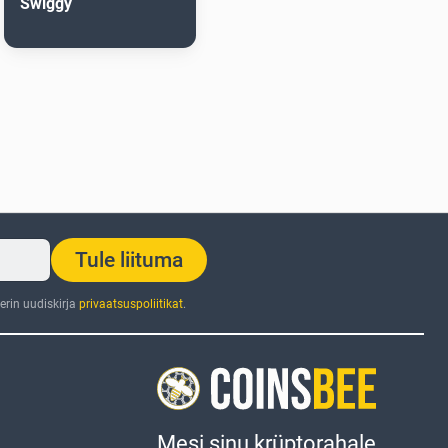
Swiggy
Tule liituma
rin uudiskirja
privaatsuspoliitikat
.
Mesi sinu krüptorahale