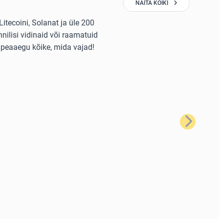
NÄITA KÕIKI
itecoini, Solanat ja üle 200
nilisi vidinaid või raamatuid
 peaaegu kõike, mida vajad!
Järgmine