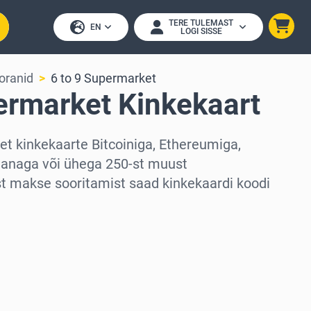
TERE TULEMAST
EN
LOGI SISSE
toranid
6 to 9 Supermarket
ermarket Kinkekaart
et kinkekaarte Bitcoiniga, Ethereumiga,
lanaga või ühega 250-st muust
st makse sooritamist saad kinkekaardi koodi