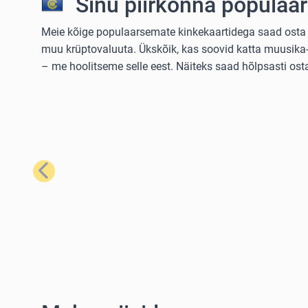
Sinu piirkonna populaa
Meie kõige populaarsemate kinkekaartidega saad osta la
muu krüptovaluuta. Ükskõik, kas soovid katta muusika- 
– me hoolitseme selle eest. Näiteks saad hõlpsasti os
Eelmine