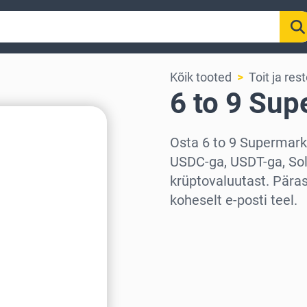
Kõik tooted
Toit ja res
6 to 9 Sup
Osta 6 to 9 Supermark
USDC-ga, USDT-ga, So
krüptovaluutast. Pära
koheselt e-posti teel.
Vali piirkond
Vali summa