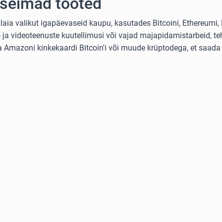
rseimad tooted
ia valikut igapäevaseid kaupu, kasutades Bitcoini, Ethereumi, L
ja videoteenuste kuutellimusi või vajad majapidamistarbeid, teh
ta Amazoni kinkekaardi Bitcoin'i või muude krüptodega, et saada