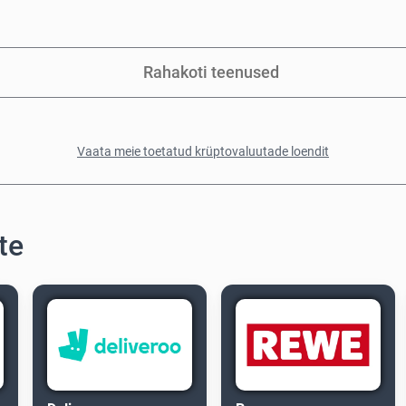
Rahakoti teenused
Vaata meie toetatud krüptovaluutade loendit
te