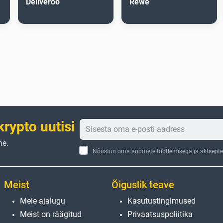
Deliveroo
Rewe
krypto uutisi
ne.
Nõustun oma andmete töötlemisega ja aktseptee
Meist
Õiguslik teave
Meie ajalugu
Kasutustingimused
Meist on räägitud
Privaatsuspoliitika