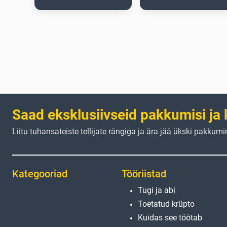
Saad eksklusiivseid pakkumisi ja 
Liitu tuhansateiste tellijate rängiga ja ära jää ükski pakkumi
Kategooriad
Tööriistad
Tugi ja abi
Toetatud krüpto
Kuidas see töötab