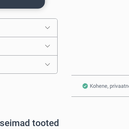
Hinnanguline hind
Kohene, privaatne
rseimad tooted