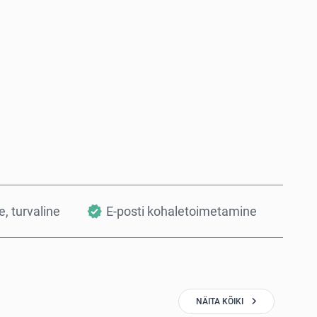
Osta kohe
Lisa ostukorvi
, turvaline
E-posti kohaletoimetamine
NÄITA KÕIKI