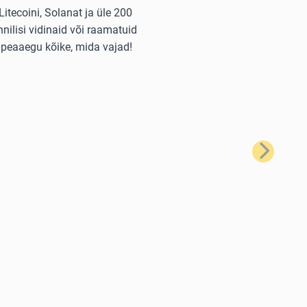
itecoini, Solanat ja üle 200
nilisi vidinaid või raamatuid
 peaaegu kõike, mida vajad!
Järgmine