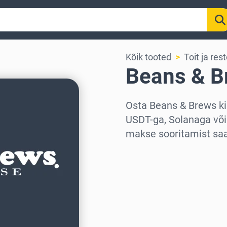
Kõik tooted
Toit ja res
Beans & B
Osta Beans & Brews ki
USDT-ga, Solanaga või
makse sooritamist saad
Vali piirkond
Vali summa