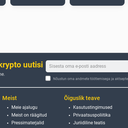
krypto uutisi
ne.
Nõustun oma andmete töötlemisega ja aktseptee
Meist
Õiguslik teave
Meie ajalugu
Kasutustingimused
Meist on räägitud
Privaatsuspoliitika
Pressimaterjalid
Juriidiline teatis