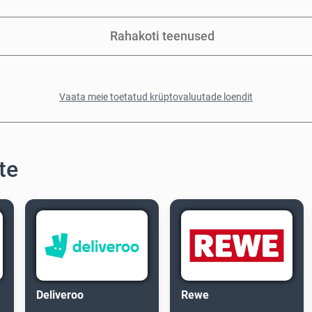
Rahakoti teenused
Vaata meie toetatud krüptovaluutade loendit
te
Deliveroo
Rewe