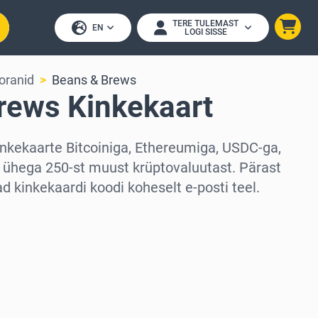
TERE TULEMAST
EN
LOGI SISSE
toranid
Beans & Brews
rews Kinkekaart
nkekaarte Bitcoiniga, Ethereumiga, USDC-ga,
 ühega 250-st muust krüptovaluutast. Pärast
 kinkekaardi koodi koheselt e-posti teel.