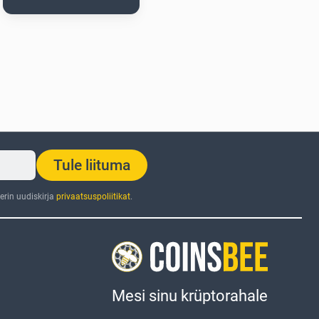
Tule liituma
rin uudiskirja
privaatsuspoliitikat
.
Mesi sinu krüptorahale