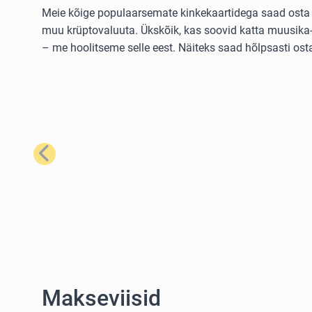
Meie kõige populaarsemate kinkekaartidega saad osta la
muu krüptovaluuta. Ükskõik, kas soovid katta muusika- 
– me hoolitseme selle eest. Näiteks saad hõlpsasti os
Eelmine
Makseviisid