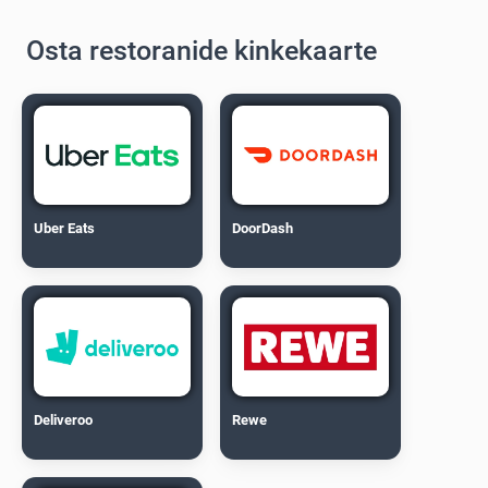
Osta restoranide kinkekaarte
Uber Eats
DoorDash
Deliveroo
Rewe