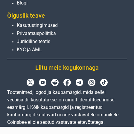
Blogi
Õiguslik teave
Kasutustingimused
Privaatsuspoliitika
Juriidiline teatis
KYC ja AML
Liitu meie kogukonnaga
Tootenimed, logod ja kaubamärgid, mida sellel
veebisaidil kasutatakse, on ainult identifitseerimise
eesmärgil. Kõik kaubamärgid ja registreeritud
kaubamärgid kuuluvad nende vastavatele omanikele.
Coinsbee ei ole seotud vastavate ettevõtetega.