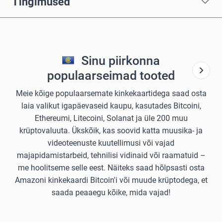
Tingimused
Sinu piirkonna
populaarseimad tooted
Meie kõige populaarsemate kinkekaartidega saad osta
laia valikut igapäevaseid kaupu, kasutades Bitcoini,
Ethereumi, Litecoini, Solanat ja üle 200 muu
krüptovaluuta. Ükskõik, kas soovid katta muusika- ja
videoteenuste kuutellimusi või vajad
majapidamistarbeid, tehnilisi vidinaid või raamatuid –
me hoolitseme selle eest. Näiteks saad hõlpsasti osta
Amazoni kinkekaardi Bitcoin'i või muude krüptodega, et
saada peaaegu kõike, mida vajad!