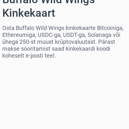
Kinkekaart
Osta Buffalo Wild Wings kinkekaarte Bitcoiniga,
Ethereumiga, USDC-ga, USDT-ga, Solanaga või
ühega 250-st muust krüptovaluutast. Pärast
makse sooritamist saad kinkekaardi koodi
koheselt e-posti teel.
Vali piirkond
Vali summa
Hinnanguline hind