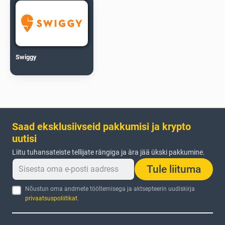
Swiggy
Saad eksklusiivseid pakkumisi ja krypto
uutisi
Liitu tuhansateiste tellijate rängiga ja ära jää ükski pakkumine.
Tule liituma
Nõustun oma andmete töötlemisega ja aktsepteerin uudiskirja
privaatsuspoliitikat
.