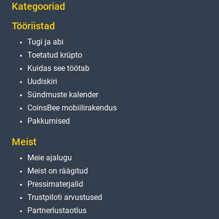
Kategooriad
Tööriistad
Tugi ja abi
Toetatud krüpto
Kuidas see töötab
Uudiskiri
Sündmuste kalender
CoinsBee mobiilirakendus
Pakkumised
Meist
Meie ajalugu
Meist on räägitud
Pressimaterjalid
Trustpiloti arvustused
Partnerlustaotlus