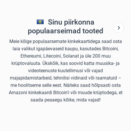
Sinu piirkonna
populaarseimad tooted
Meie kõige populaarsemate kinkekaartidega saad osta
laia valikut igapäevaseid kaupu, kasutades Bitcoini,
Ethereumi, Litecoini, Solanat ja üle 200 muu
krüptovaluuta. Ükskõik, kas soovid katta muusika- ja
videoteenuste kuutellimusi või vajad
majapidamistarbeid, tehnilisi vidinaid või raamatuid –
me hoolitseme selle eest. Näiteks saad hõlpsasti osta
Amazoni kinkekaardi Bitcoin'i või muude krüptodega, et
saada peaaegu kõike, mida vajad!