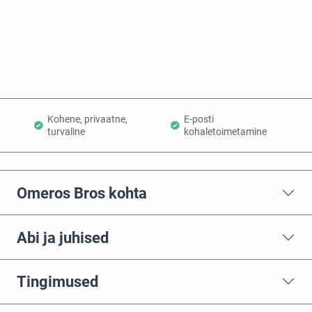
Osta kohe
Lisa ostukorvi
Kohene, privaatne,
E-posti
turvaline
kohaletoimetamine
Omeros Bros kohta
Abi ja juhised
Tingimused