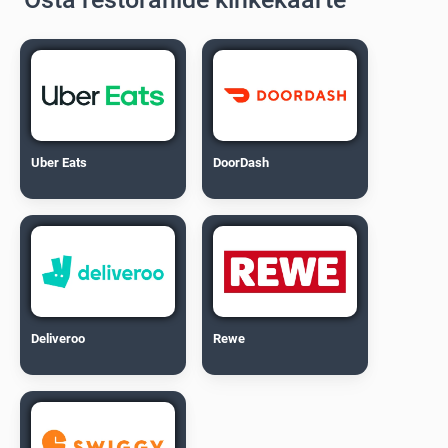
Uber Eats
DoorDash
Deliveroo
Rewe