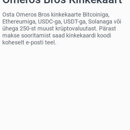
Osta Omeros Bros kinkekaarte Bitcoiniga,
Ethereumiga, USDC-ga, USDT-ga, Solanaga või
ühega 250-st muust krüptovaluutast. Pärast
makse sooritamist saad kinkekaardi koodi
koheselt e-posti teel.
Vali piirkond
Vali summa
Hinnanguline hind