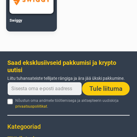
Swiggy
Saad eksklusiivseid pakkumisi ja krypto
uutisi
Liitu tuhansateiste tellijate rängiga ja ära jää ükski pakkumine.
Tule liituma
Nõustun oma andmete töötlemisega ja aktsepteerin uudiskirja
privaatsuspoliitikat
.
Kategooriad