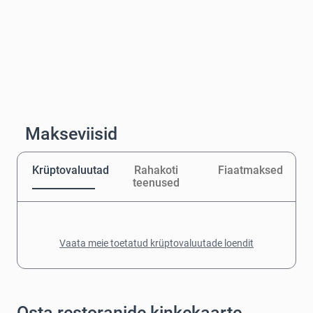
Makseviisid
Krüptovaluutad
Rahakoti
Fiaatmaksed
teenused
Vaata meie toetatud krüptovaluutade loendit
Osta restoranide kinkekaarte