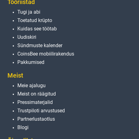
Tööriistad
Tugi ja abi
Toetatud krüpto
Kuidas see töötab
Uudiskiri
Sündmuste kalender
CoinsBee mobiilirakendus
Pakkumised
Meist
Meie ajalugu
Meist on räägitud
Pressimaterjalid
Trustpiloti arvustused
Partnerlustaotlus
Blogi