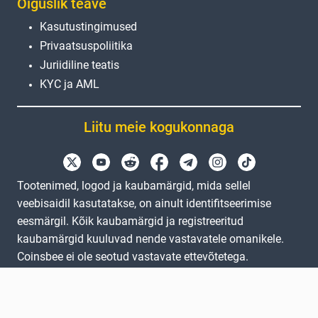
Õiguslik teave
Kasutustingimused
Privaatsuspoliitika
Juriidiline teatis
KYC ja AML
Liitu meie kogukonnaga
Tootenimed, logod ja kaubamärgid, mida sellel
veebisaidil kasutatakse, on ainult identifitseerimise
eesmärgil. Kõik kaubamärgid ja registreeritud
kaubamärgid kuuluvad nende vastavatele omanikele.
Coinsbee ei ole seotud vastavate ettevõtetega.
EN
GB