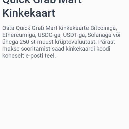
Kinkekaart
Osta Quick Grab Mart kinkekaarte Bitcoiniga,
Ethereumiga, USDC-ga, USDT-ga, Solanaga või
ühega 250-st muust krüptovaluutast. Pärast
makse sooritamist saad kinkekaardi koodi
koheselt e-posti teel.
Vali piirkond
Vali summa
Hinnanguline hind