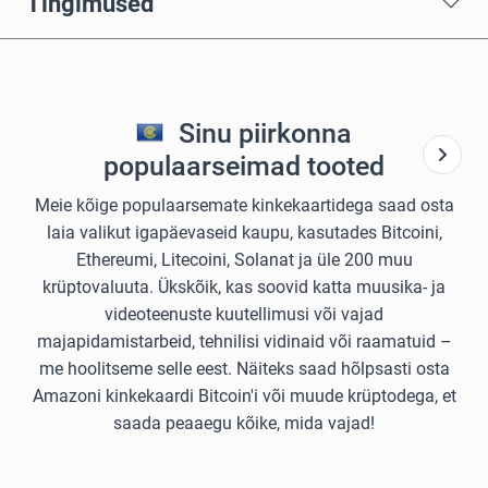
Tingimused
Sinu piirkonna
populaarseimad tooted
Meie kõige populaarsemate kinkekaartidega saad osta
laia valikut igapäevaseid kaupu, kasutades Bitcoini,
Ethereumi, Litecoini, Solanat ja üle 200 muu
krüptovaluuta. Ükskõik, kas soovid katta muusika- ja
videoteenuste kuutellimusi või vajad
majapidamistarbeid, tehnilisi vidinaid või raamatuid –
me hoolitseme selle eest. Näiteks saad hõlpsasti osta
Amazoni kinkekaardi Bitcoin'i või muude krüptodega, et
saada peaaegu kõike, mida vajad!