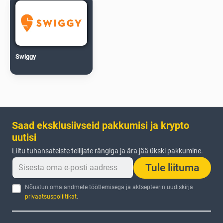
Swiggy
Saad eksklusiivseid pakkumisi ja krypto
uutisi
Liitu tuhansateiste tellijate rängiga ja ära jää ükski pakkumine.
Tule liituma
Nõustun oma andmete töötlemisega ja aktsepteerin uudiskirja
privaatsuspoliitikat
.