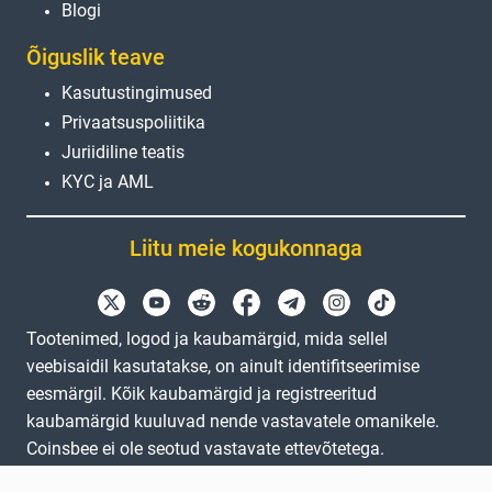
Blogi
Õiguslik teave
Kasutustingimused
Privaatsuspoliitika
Juriidiline teatis
KYC ja AML
Liitu meie kogukonnaga
Tootenimed, logod ja kaubamärgid, mida sellel
veebisaidil kasutatakse, on ainult identifitseerimise
eesmärgil. Kõik kaubamärgid ja registreeritud
kaubamärgid kuuluvad nende vastavatele omanikele.
Coinsbee ei ole seotud vastavate ettevõtetega.