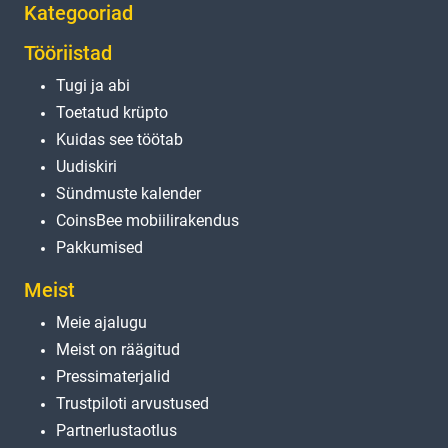
Kategooriad
Tööriistad
Tugi ja abi
Toetatud krüpto
Kuidas see töötab
Uudiskiri
Sündmuste kalender
CoinsBee mobiilirakendus
Pakkumised
Meist
Meie ajalugu
Meist on räägitud
Pressimaterjalid
Trustpiloti arvustused
Partnerlustaotlus