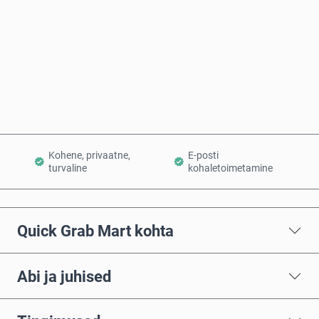
Osta kohe
Lisa ostukorvi
Kohene, privaatne,
E-posti
turvaline
kohaletoimetamine
Quick Grab Mart kohta
Abi ja juhised