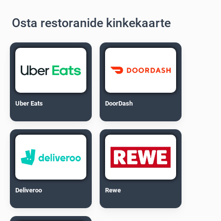
Osta restoranide kinkekaarte
Uber Eats
DoorDash
Deliveroo
Rewe