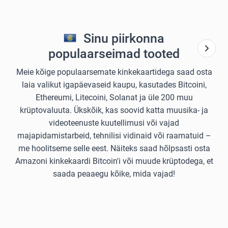
Sinu piirkonna
populaarseimad tooted
Meie kõige populaarsemate kinkekaartidega saad osta
laia valikut igapäevaseid kaupu, kasutades Bitcoini,
Ethereumi, Litecoini, Solanat ja üle 200 muu
krüptovaluuta. Ükskõik, kas soovid katta muusika- ja
videoteenuste kuutellimusi või vajad
majapidamistarbeid, tehnilisi vidinaid või raamatuid –
me hoolitseme selle eest. Näiteks saad hõlpsasti osta
Amazoni kinkekaardi Bitcoin'i või muude krüptodega, et
saada peaaegu kõike, mida vajad!