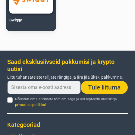
Swiggy
Saad eksklusiivseid pakkumisi ja krypto
uutisi
Liitu tuhansateiste tellijate rängiga ja ära jää ükski pakkumine.
Tule liituma
Nõustun oma andmete töötlemisega ja aktsepteerin uudiskirja
privaatsuspoliitikat
.
Kategooriad