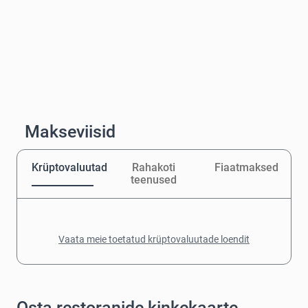
Makseviisid
Krüptovaluutad
Rahakoti
Fiaatmaksed
teenused
Vaata meie toetatud krüptovaluutade loendit
Osta restoranide kinkekaarte