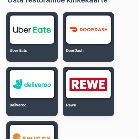
Uber Eats
DoorDash
Deliveroo
Rewe