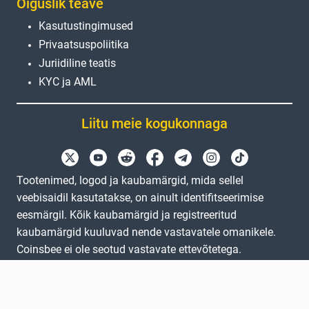
Õiguslik teave
Kasutustingimused
Privaatsuspoliitika
Juriidiline teatis
KYC ja AML
Liitu meie kogukonnaga
Tootenimed, logod ja kaubamärgid, mida sellel
veebisaidil kasutatakse, on ainult identifitseerimise
eesmärgil. Kõik kaubamärgid ja registreeritud
kaubamärgid kuuluvad nende vastavatele omanikele.
Coinsbee ei ole seotud vastavate ettevõtetega.
EN
GB