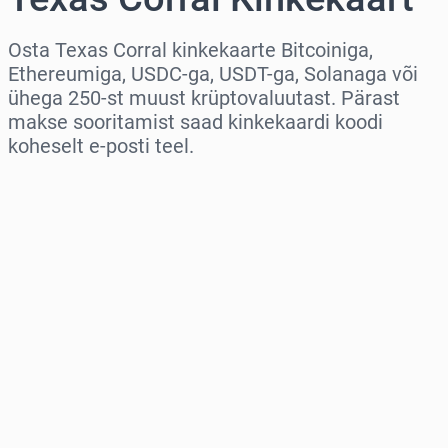
Osta Texas Corral kinkekaarte Bitcoiniga,
Ethereumiga, USDC-ga, USDT-ga, Solanaga või
ühega 250-st muust krüptovaluutast. Pärast
makse sooritamist saad kinkekaardi koodi
koheselt e-posti teel.
Vali piirkond
Vali summa
Hinnanguline hind