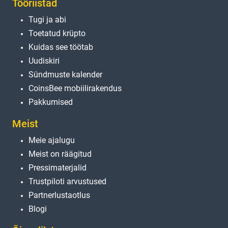
Tööriistad
Tugi ja abi
Toetatud krüpto
Kuidas see töötab
Uudiskiri
Sündmuste kalender
CoinsBee mobiilirakendus
Pakkumised
Meist
Meie ajalugu
Meist on räägitud
Pressimaterjalid
Trustpiloti arvustused
Partnerlustaotlus
Blogi