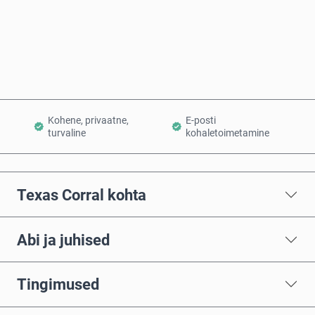
Osta kohe
Lisa ostukorvi
Kohene, privaatne,
E-posti
turvaline
kohaletoimetamine
Texas Corral kohta
Abi ja juhised
Tingimused