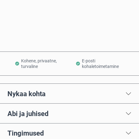
Osta kohe
Lisa ostukorvi
Kohene, privaatne,
E-posti
turvaline
kohaletoimetamine
Nykaa kohta
Abi ja juhised
Tingimused