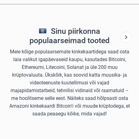
Sinu piirkonna
populaarseimad tooted
Meie kõige populaarsemate kinkekaartidega saad osta
laia valikut igapäevaseid kaupu, kasutades Bitcoini,
Ethereumi, Litecoini, Solanat ja üle 200 muu
krüptovaluuta. Ükskõik, kas soovid katta muusika- ja
videoteenuste kuutellimusi või vajad
majapidamistarbeid, tehnilisi vidinaid või raamatuid –
me hoolitseme selle eest. Näiteks saad hõlpsasti osta
Amazoni kinkekaardi Bitcoin'i või muude krüptodega, et
saada peaaegu kõike, mida vajad!