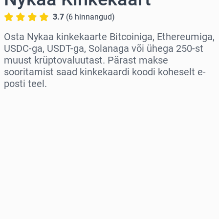
3.7
(
6
hinnangud
)
Osta Nykaa kinkekaarte Bitcoiniga, Ethereumiga,
USDC-ga, USDT-ga, Solanaga või ühega 250-st
muust krüptovaluutast. Pärast makse
sooritamist saad kinkekaardi koodi koheselt e-
posti teel.
Vali piirkond
Vali summa
Hinnanguline hind