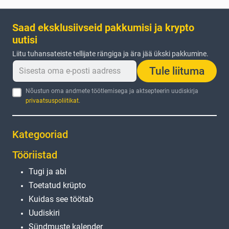
Saad eksklusiivseid pakkumisi ja krypto
uutisi
Liitu tuhansateiste tellijate rängiga ja ära jää ükski pakkumine.
Tule liituma
Nõustun oma andmete töötlemisega ja aktsepteerin uudiskirja
privaatsuspoliitikat
.
Kategooriad
Tööriistad
Tugi ja abi
Toetatud krüpto
Kuidas see töötab
Uudiskiri
Sündmuste kalender