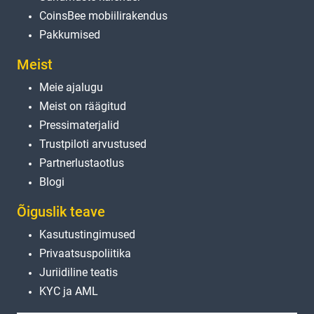
CoinsBee mobiilirakendus
Pakkumised
Meist
Meie ajalugu
Meist on räägitud
Pressimaterjalid
Trustpiloti arvustused
Partnerlustaotlus
Blogi
Õiguslik teave
Kasutustingimused
Privaatsuspoliitika
Juriidiline teatis
KYC ja AML