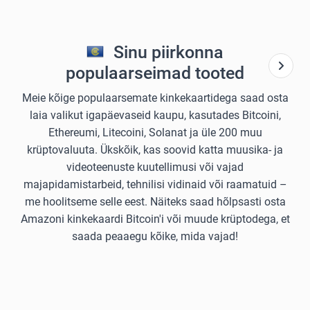
Sinu piirkonna
populaarseimad tooted
Meie kõige populaarsemate kinkekaartidega saad osta
laia valikut igapäevaseid kaupu, kasutades Bitcoini,
Ethereumi, Litecoini, Solanat ja üle 200 muu
krüptovaluuta. Ükskõik, kas soovid katta muusika- ja
videoteenuste kuutellimusi või vajad
majapidamistarbeid, tehnilisi vidinaid või raamatuid –
me hoolitseme selle eest. Näiteks saad hõlpsasti osta
Amazoni kinkekaardi Bitcoin'i või muude krüptodega, et
saada peaaegu kõike, mida vajad!