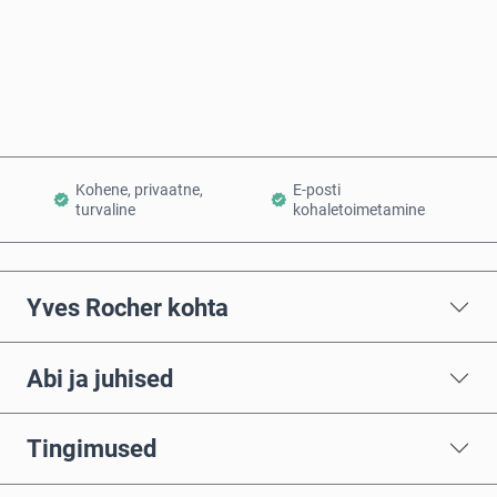
Osta kohe
Lisa ostukorvi
Kohene, privaatne,
E-posti
turvaline
kohaletoimetamine
Yves Rocher kohta
Abi ja juhised
Tingimused