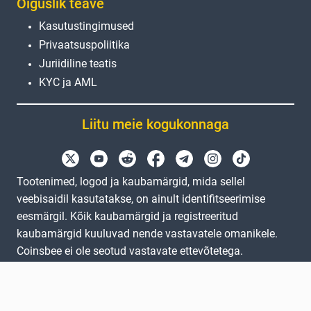
Õiguslik teave
Kasutustingimused
Privaatsuspoliitika
Juriidiline teatis
KYC ja AML
Liitu meie kogukonnaga
Tootenimed, logod ja kaubamärgid, mida sellel
veebisaidil kasutatakse, on ainult identifitseerimise
eesmärgil. Kõik kaubamärgid ja registreeritud
kaubamärgid kuuluvad nende vastavatele omanikele.
Coinsbee ei ole seotud vastavate ettevõtetega.
EN
GB