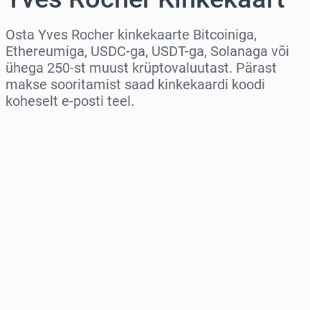
Osta Yves Rocher kinkekaarte Bitcoiniga,
Ethereumiga, USDC-ga, USDT-ga, Solanaga või
ühega 250-st muust krüptovaluutast. Pärast
makse sooritamist saad kinkekaardi koodi
koheselt e-posti teel.
Vali piirkond
Vali summa
Hinnanguline hind