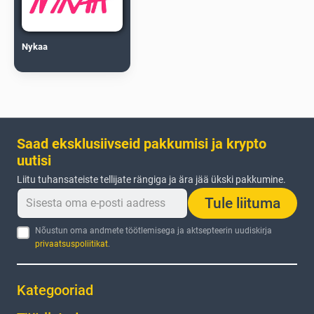
Nykaa
Saad eksklusiivseid pakkumisi ja krypto
uutisi
Liitu tuhansateiste tellijate rängiga ja ära jää ükski pakkumine.
Tule liituma
Nõustun oma andmete töötlemisega ja aktsepteerin uudiskirja
privaatsuspoliitikat
.
Kategooriad