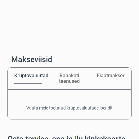
Makseviisid
Krüptovaluutad
Rahakoti
Fiaatmaksed
teenused
Vaata meie toetatud krüptovaluutade loendit
Osta tervise, spa ja ilu kinkekaarte