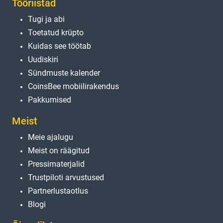
Tööriistad
Tugi ja abi
Toetatud krüpto
Kuidas see töötab
Uudiskiri
Sündmuste kalender
CoinsBee mobiilirakendus
Pakkumised
Meist
Meie ajalugu
Meist on räägitud
Pressimaterjalid
Trustpiloti arvustused
Partnerlustaotlus
Blogi