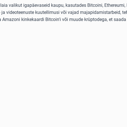
ia valikut igapäevaseid kaupu, kasutades Bitcoini, Ethereumi, L
ja videoteenuste kuutellimusi või vajad majapidamistarbeid, teh
ta Amazoni kinkekaardi Bitcoin'i või muude krüptodega, et saada