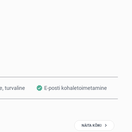
Osta kohe
Lisa ostukorvi
, turvaline
E-posti kohaletoimetamine
NÄITA KÕIKI