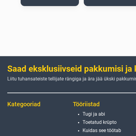
Saad eksklusiivseid pakkumisi ja 
Liitu tuhansateiste tellijate rängiga ja ära jää ükski pakkumi
Kategooriad
Tööriistad
Tugi ja abi
Toetatud krüpto
Kuidas see töötab