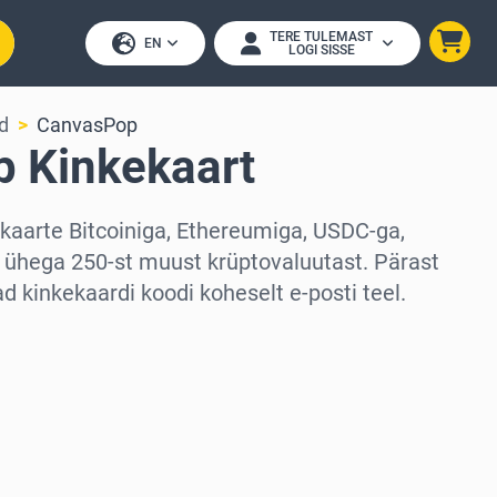
TERE TULEMAST
EN
LOGI SISSE
d
CanvasPop
 Kinkekaart
aarte Bitcoiniga, Ethereumiga, USDC-ga,
 ühega 250-st muust krüptovaluutast. Pärast
 kinkekaardi koodi koheselt e-posti teel.