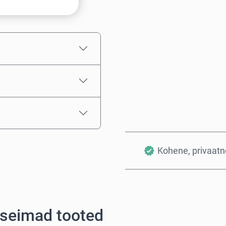
Hinnanguline hind
Kohene, privaatne
rseimad tooted