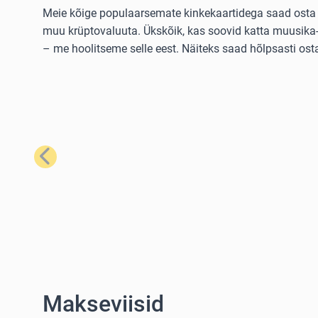
Meie kõige populaarsemate kinkekaartidega saad osta la
muu krüptovaluuta. Ükskõik, kas soovid katta muusika- 
– me hoolitseme selle eest. Näiteks saad hõlpsasti os
Eelmine
Makseviisid