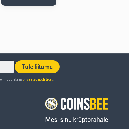
Tule liituma
rin uudiskirja
privaatsuspoliitikat
.
Mesi sinu krüptorahale