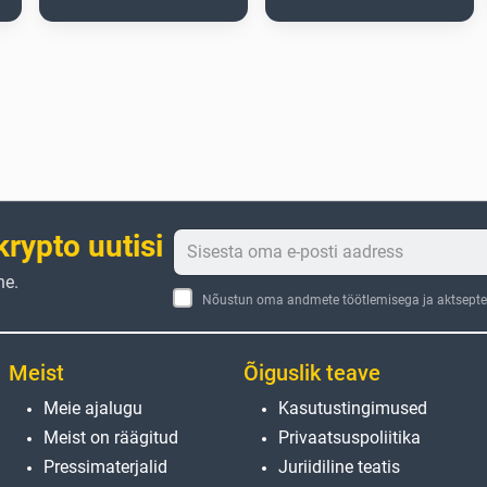
krypto uutisi
ne.
Nõustun oma andmete töötlemisega ja aktseptee
Meist
Õiguslik teave
Meie ajalugu
Kasutustingimused
Meist on räägitud
Privaatsuspoliitika
Pressimaterjalid
Juriidiline teatis