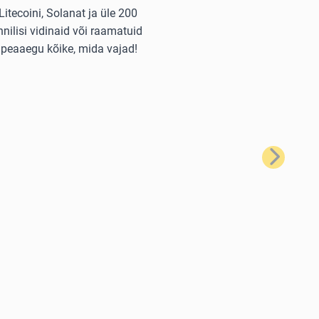
itecoini, Solanat ja üle 200
nilisi vidinaid või raamatuid
 peaaegu kõike, mida vajad!
Järgmine