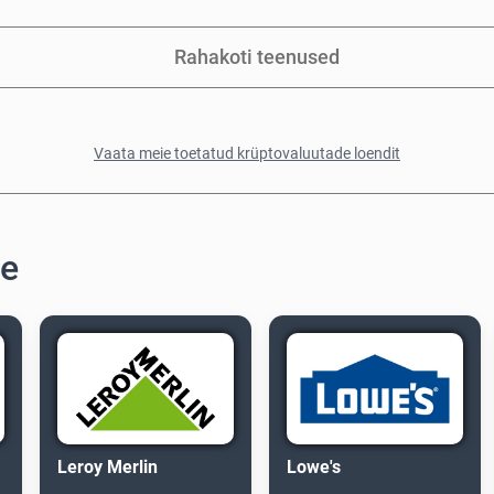
Rahakoti teenused
Vaata meie toetatud krüptovaluutade loendit
te
Leroy Merlin
Lowe's