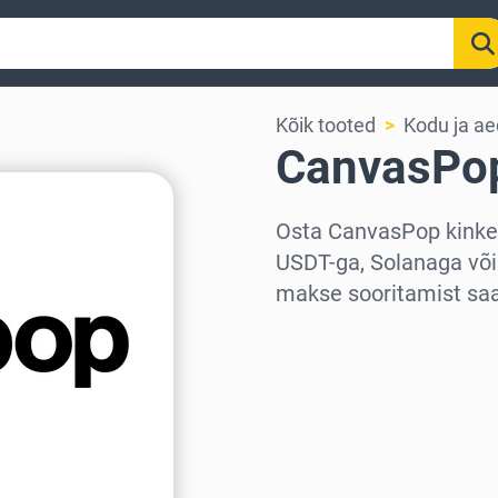
Kõik tooted
Kodu ja ae
CanvasPop
Osta CanvasPop kinkek
USDT-ga, Solanaga või
makse sooritamist saad
Vali piirkond
Vali summa