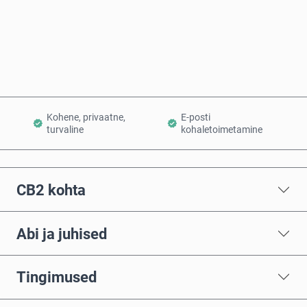
Osta kohe
Lisa ostukorvi
Kohene, privaatne,
E-posti
turvaline
kohaletoimetamine
CB2 kohta
Abi ja juhised
Tingimused