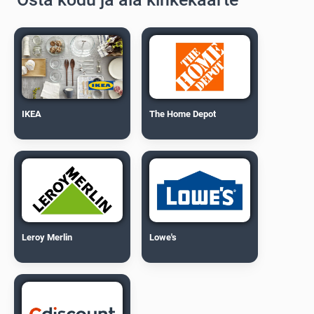
IKEA
The Home Depot
Leroy Merlin
Lowe's