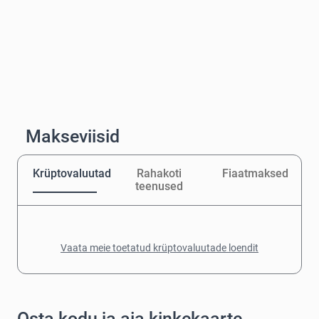
Makseviisid
Krüptovaluutad
Rahakoti
Fiaatmaksed
teenused
Vaata meie toetatud krüptovaluutade loendit
Osta kodu ja aia kinkekaarte