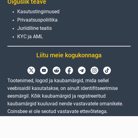
Õiguslik teave
Kasutustingimused
Privaatsuspoliitika
Juriidiline teatis
KYC ja AML
Liitu meie kogukonnaga
Tootenimed, logod ja kaubamärgid, mida sellel
veebisaidil kasutatakse, on ainult identifitseerimise
eesmärgil. Kõik kaubamärgid ja registreeritud
kaubamärgid kuuluvad nende vastavatele omanikele.
Coinsbee ei ole seotud vastavate ettevõtetega.
EN
GB