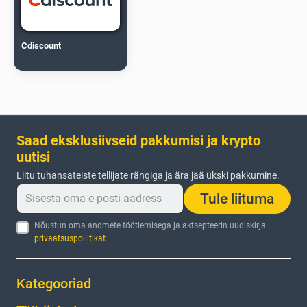
Cdiscount
Saad eksklusiivseid pakkumisi ja krypto
uutisi
Liitu tuhansateiste tellijate rängiga ja ära jää ükski pakkumine.
Tule liituma
Nõustun oma andmete töötlemisega ja aktsepteerin uudiskirja
privaatsuspoliitikat
.
Kategooriad