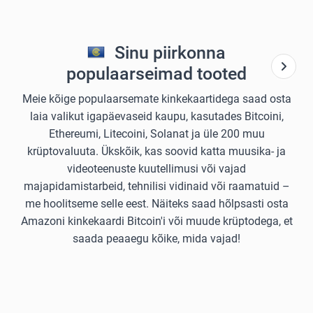
Sinu piirkonna
populaarseimad tooted
Meie kõige populaarsemate kinkekaartidega saad osta
laia valikut igapäevaseid kaupu, kasutades Bitcoini,
Ethereumi, Litecoini, Solanat ja üle 200 muu
krüptovaluuta. Ükskõik, kas soovid katta muusika- ja
videoteenuste kuutellimusi või vajad
majapidamistarbeid, tehnilisi vidinaid või raamatuid –
me hoolitseme selle eest. Näiteks saad hõlpsasti osta
Amazoni kinkekaardi Bitcoin'i või muude krüptodega, et
saada peaaegu kõike, mida vajad!