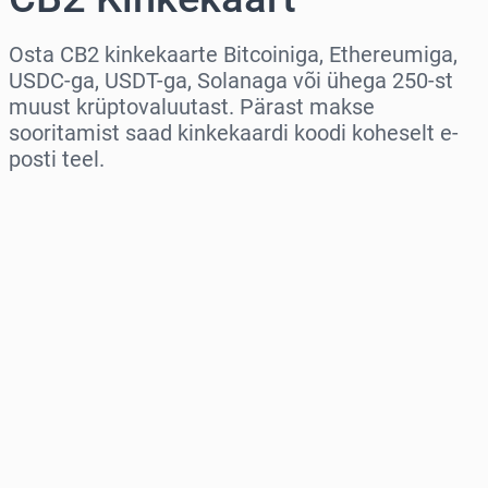
Osta CB2 kinkekaarte Bitcoiniga, Ethereumiga,
USDC-ga, USDT-ga, Solanaga või ühega 250-st
muust krüptovaluutast. Pärast makse
sooritamist saad kinkekaardi koodi koheselt e-
posti teel.
Vali piirkond
Vali summa
Hinnanguline hind