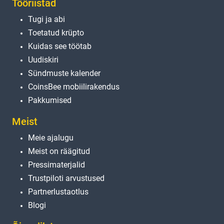
Tööriistad
Tugi ja abi
Toetatud krüpto
Kuidas see töötab
Uudiskiri
Sündmuste kalender
CoinsBee mobiilirakendus
Pakkumised
Meist
Meie ajalugu
Meist on räägitud
Pressimaterjalid
Trustpiloti arvustused
Partnerlustaotlus
Blogi