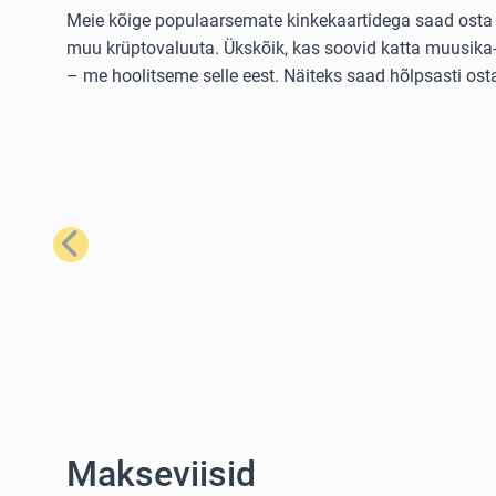
Meie kõige populaarsemate kinkekaartidega saad osta la
muu krüptovaluuta. Ükskõik, kas soovid katta muusika- 
– me hoolitseme selle eest. Näiteks saad hõlpsasti os
Eelmine
Makseviisid