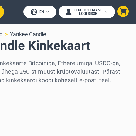
TERE TULEMAST
EN
LOGI SISSE
d
Yankee Candle
ndle Kinkekaart
nkekaarte Bitcoiniga, Ethereumiga, USDC-ga,
 ühega 250-st muust krüptovaluutast. Pärast
 kinkekaardi koodi koheselt e-posti teel.