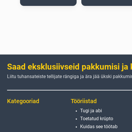
Saad eksklusiivseid pakkumisi ja 
Liitu tuhansateiste tellijate rängiga ja ära jää ükski pakkumi
Kategooriad
Tööriistad
Tugi ja abi
Toetatud krüpto
Kuidas see töötab