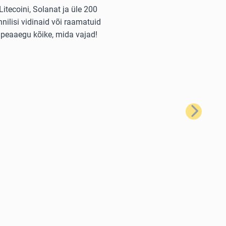
itecoini, Solanat ja üle 200
nilisi vidinaid või raamatuid
 peaaegu kõike, mida vajad!
Järgmine