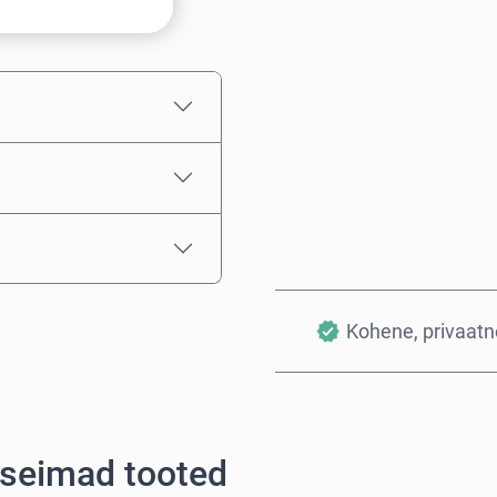
Hinnanguline hind
Kohene, privaatne
rseimad tooted