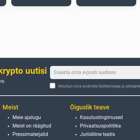
krypto uutisi
ne.
Nõustun oma andmete töötlemisega ja aktseptee
Meist
Õiguslik teave
Meie ajalugu
Kasutustingimused
Meist on räägitud
Privaatsuspoliitika
Pressimaterjalid
Juriidiline teatis