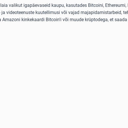
ia valikut igapäevaseid kaupu, kasutades Bitcoini, Ethereumi, L
ja videoteenuste kuutellimusi või vajad majapidamistarbeid, teh
ta Amazoni kinkekaardi Bitcoin'i või muude krüptodega, et saada