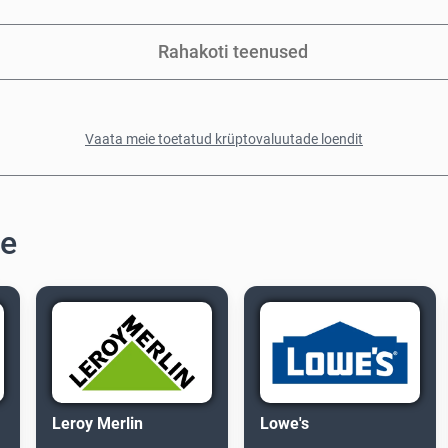
Rahakoti teenused
Vaata meie toetatud krüptovaluutade loendit
te
Leroy Merlin
Lowe's