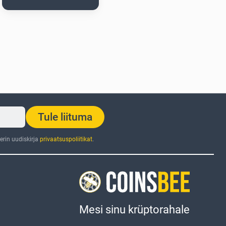
Tule liituma
rin uudiskirja
privaatsuspoliitikat
.
Mesi sinu krüptorahale