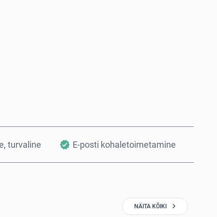
Osta kohe
Lisa ostukorvi
, turvaline
E-posti kohaletoimetamine
NÄITA KÕIKI