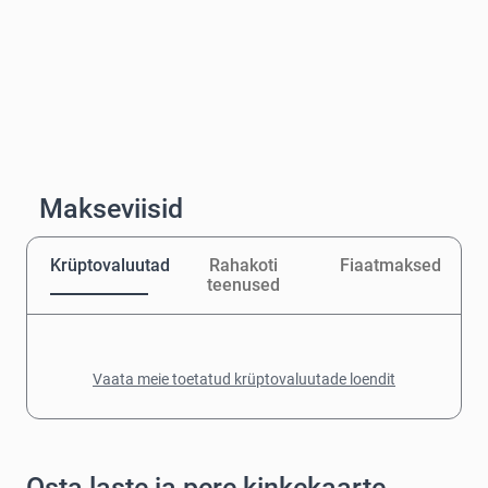
Makseviisid
Krüptovaluutad
Rahakoti
Fiaatmaksed
teenused
Vaata meie toetatud krüptovaluutade loendit
Osta laste ja pere kinkekaarte