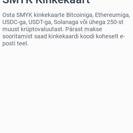
Osta SMYK kinkekaarte Bitcoiniga, Ethereumiga,
USDC-ga, USDT-ga, Solanaga või ühega 250-st
muust krüptovaluutast. Pärast makse
sooritamist saad kinkekaardi koodi koheselt e-
posti teel.
Vali piirkond
Vali summa
Hinnanguline hind