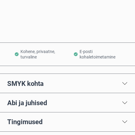
Osta kohe
Lisa ostukorvi
Kohene, privaatne,
E-posti
turvaline
kohaletoimetamine
SMYK kohta
Abi ja juhised
Tingimused