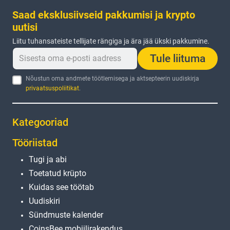
Saad eksklusiivseid pakkumisi ja krypto
uutisi
Liitu tuhansateiste tellijate rängiga ja ära jää ükski pakkumine.
Tule liituma
Nõustun oma andmete töötlemisega ja aktsepteerin uudiskirja
privaatsuspoliitikat
.
Kategooriad
Tööriistad
Tugi ja abi
Toetatud krüpto
Kuidas see töötab
Uudiskiri
Sündmuste kalender
CoinsBee mobiilirakendus