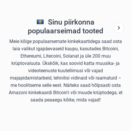
Sinu piirkonna
populaarseimad tooted
Meie kõige populaarsemate kinkekaartidega saad osta
laia valikut igapäevaseid kaupu, kasutades Bitcoini,
Ethereumi, Litecoini, Solanat ja üle 200 muu
krüptovaluuta. Ükskõik, kas soovid katta muusika- ja
videoteenuste kuutellimusi või vajad
majapidamistarbeid, tehnilisi vidinaid või raamatuid –
me hoolitseme selle eest. Näiteks saad hõlpsasti osta
Amazoni kinkekaardi Bitcoin'i või muude krüptodega, et
saada peaaegu kõike, mida vajad!