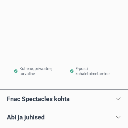
Osta kohe
Lisa ostukorvi
Kohene, privaatne,
E-posti
turvaline
kohaletoimetamine
Fnac Spectacles kohta
Abi ja juhised