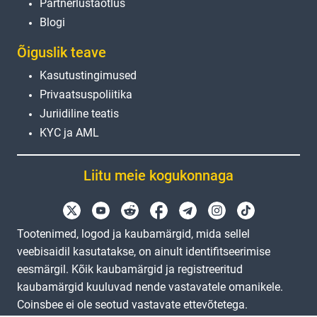
Partnerlustaotlus
Blogi
Õiguslik teave
Kasutustingimused
Privaatsuspoliitika
Juriidiline teatis
KYC ja AML
Liitu meie kogukonnaga
Tootenimed, logod ja kaubamärgid, mida sellel
veebisaidil kasutatakse, on ainult identifitseerimise
eesmärgil. Kõik kaubamärgid ja registreeritud
kaubamärgid kuuluvad nende vastavatele omanikele.
Coinsbee ei ole seotud vastavate ettevõtetega.