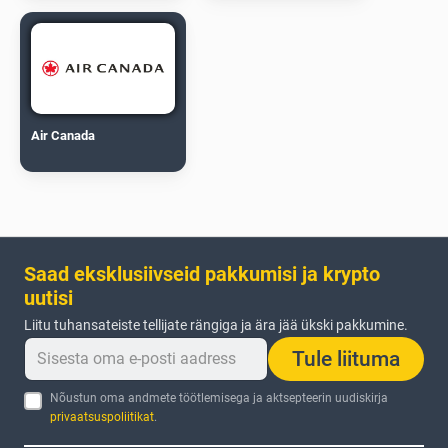
Air Canada
Saad eksklusiivseid pakkumisi ja krypto
uutisi
Liitu tuhansateiste tellijate rängiga ja ära jää ükski pakkumine.
Tule liituma
Nõustun oma andmete töötlemisega ja aktsepteerin uudiskirja
privaatsuspoliitikat
.