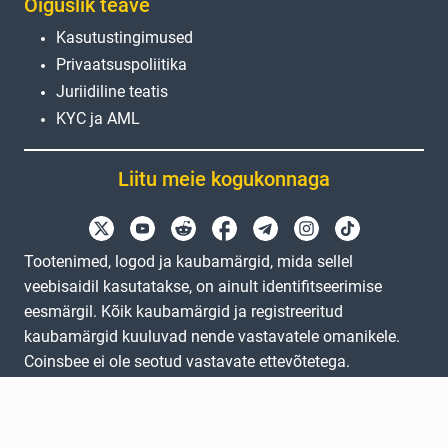
Õiguslik teave
Kasutustingimused
Privaatsuspoliitika
Juriidiline teatis
KYC ja AML
Liitu meie kogukonnaga
Tootenimed, logod ja kaubamärgid, mida sellel
veebisaidil kasutatakse, on ainult identifitseerimise
eesmärgil. Kõik kaubamärgid ja registreeritud
kaubamärgid kuuluvad nende vastavatele omanikele.
Coinsbee ei ole seotud vastavate ettevõtetega.
EN
GB