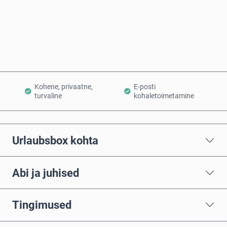
Osta kohe
Lisa ostukorvi
Kohene, privaatne,
E-posti
turvaline
kohaletoimetamine
Urlaubsbox kohta
Abi ja juhised
Tingimused