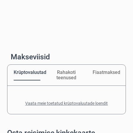
Makseviisid
Krüptovaluutad
Rahakoti
Fiaatmaksed
teenused
Vaata meie toetatud krüptovaluutade loendit
Osta reisimise kinkekaarte