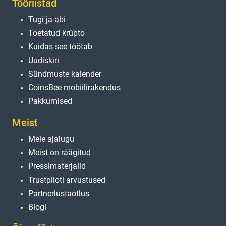
Tööriistad
Tugi ja abi
Toetatud krüpto
Kuidas see töötab
Uudiskiri
Sündmuste kalender
CoinsBee mobiilirakendus
Pakkumised
Meist
Meie ajalugu
Meist on räägitud
Pressimaterjalid
Trustpiloti arvustused
Partnerlustaotlus
Blogi