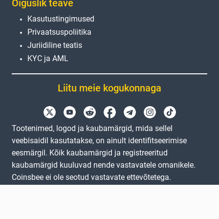
Õiguslik teave
Kasutustingimused
Privaatsuspoliitika
Juriidiline teatis
KYC ja AML
Liitu meie kogukonnaga
Tootenimed, logod ja kaubamärgid, mida sellel
veebisaidil kasutatakse, on ainult identifitseerimise
eesmärgil. Kõik kaubamärgid ja registreeritud
kaubamärgid kuuluvad nende vastavatele omanikele.
Coinsbee ei ole seotud vastavate ettevõtetega.
EN
GB