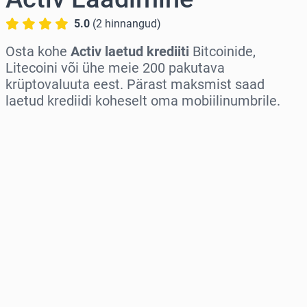
5.0
(
2
hinnangud
)
Osta kohe
Activ laetud krediiti
Bitcoinide,
Litecoini või ühe meie 200 pakutava
krüptovaluuta eest. Pärast maksmist saad
laetud krediidi koheselt oma mobiilinumbrile.
Vali piirkond
Vali summa
Hinnanguline hind