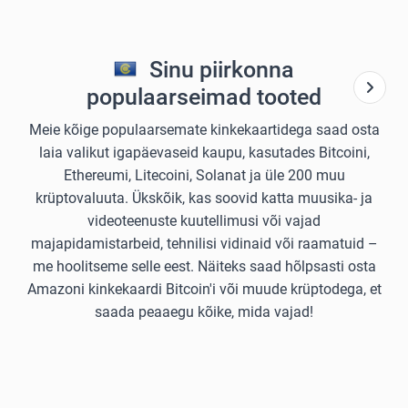
Sinu piirkonna
populaarseimad tooted
Meie kõige populaarsemate kinkekaartidega saad osta
laia valikut igapäevaseid kaupu, kasutades Bitcoini,
Ethereumi, Litecoini, Solanat ja üle 200 muu
krüptovaluuta. Ükskõik, kas soovid katta muusika- ja
videoteenuste kuutellimusi või vajad
majapidamistarbeid, tehnilisi vidinaid või raamatuid –
me hoolitseme selle eest. Näiteks saad hõlpsasti osta
Amazoni kinkekaardi Bitcoin'i või muude krüptodega, et
saada peaaegu kõike, mida vajad!