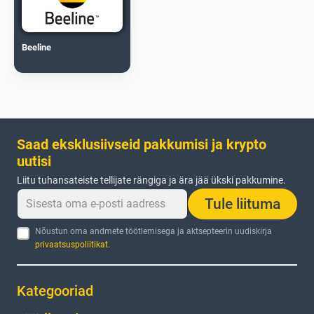
Beeline
Saad eksklusiivseid pakkumisi ja krypto
uutisi
Liitu tuhansateiste tellijate rängiga ja ära jää ükski pakkumine.
Tule liituma
Nõustun oma andmete töötlemisega ja aktsepteerin uudiskirja
privaatsuspoliitikat
.
Kategooriad