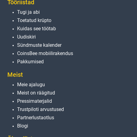
Tööriistad
Tugi ja abi
Toetatud krüpto
Kuidas see töötab
Uudiskiri
Sündmuste kalender
CoinsBee mobiilirakendus
Pakkumised
Meist
Meie ajalugu
Meist on räägitud
Pressimaterjalid
Trustpiloti arvustused
Partnerlustaotlus
Blogi