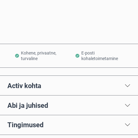
Osta kohe
Lisa ostukorvi
Kohene, privaatne,
E-posti
turvaline
kohaletoimetamine
Activ kohta
Abi ja juhised
Tingimused