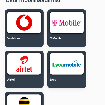
Osta mobiililaadimisi
Vodafone
T-Mobile
Airtel
Lyca