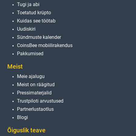
Tugi ja abi
Toetatud krüpto
Kuidas see töötab
Uudiskiri
Sündmuste kalender
CoinsBee mobiilirakendus
Pakkumised
Meist
Meie ajalugu
Meist on räägitud
Pressimaterjalid
Trustpiloti arvustused
Partnerlustaotlus
Blogi
Õiguslik teave