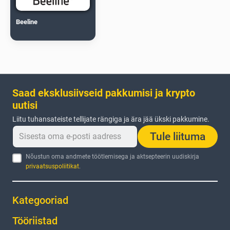
Beeline
Saad eksklusiivseid pakkumisi ja krypto
uutisi
Liitu tuhansateiste tellijate rängiga ja ära jää ükski pakkumine.
Tule liituma
Nõustun oma andmete töötlemisega ja aktsepteerin uudiskirja
privaatsuspoliitikat
.
Kategooriad
Tööriistad