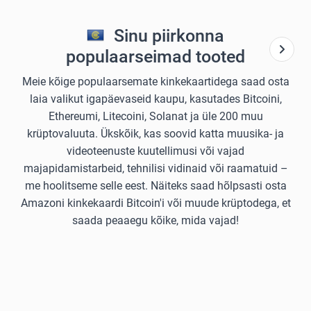
Sinu piirkonna
populaarseimad tooted
Meie kõige populaarsemate kinkekaartidega saad osta
laia valikut igapäevaseid kaupu, kasutades Bitcoini,
Ethereumi, Litecoini, Solanat ja üle 200 muu
krüptovaluuta. Ükskõik, kas soovid katta muusika- ja
videoteenuste kuutellimusi või vajad
majapidamistarbeid, tehnilisi vidinaid või raamatuid –
me hoolitseme selle eest. Näiteks saad hõlpsasti osta
Amazoni kinkekaardi Bitcoin'i või muude krüptodega, et
saada peaaegu kõike, mida vajad!