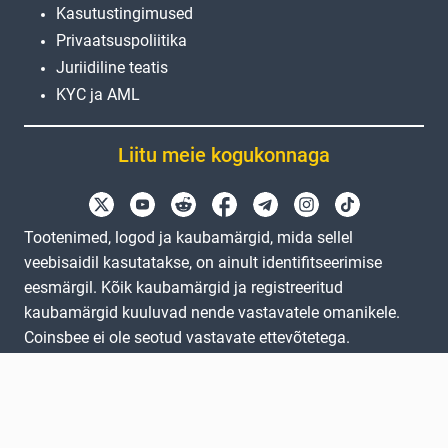
Kasutustingimused
Privaatsuspoliitika
Juriidiline teatis
KYC ja AML
Liitu meie kogukonnaga
Tootenimed, logod ja kaubamärgid, mida sellel
veebisaidil kasutatakse, on ainult identifitseerimise
eesmärgil. Kõik kaubamärgid ja registreeritud
kaubamärgid kuuluvad nende vastavatele omanikele.
Coinsbee ei ole seotud vastavate ettevõtetega.
EN
GB