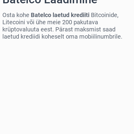
Osta kohe
Batelco laetud krediiti
Bitcoinide,
Litecoini või ühe meie 200 pakutava
krüptovaluuta eest. Pärast maksmist saad
laetud krediidi koheselt oma mobiilinumbrile.
Vali piirkond
Vali summa
Hinnanguline hind
Osta kohe