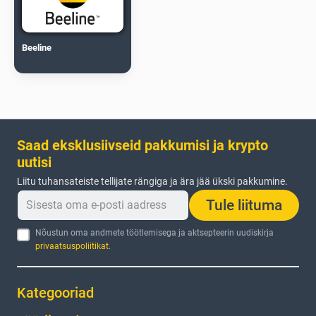
Beeline
Saad eksklusiivseid pakkumisi ja krypto
uutisi
Liitu tuhansateiste tellijate rängiga ja ära jää ükski pakkumine.
Tule liituma
Nõustun oma andmete töötlemisega ja aktsepteerin uudiskirja
privaatsuspoliitikat
.
Kategooriad