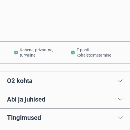
Osta kohe
Lisa ostukorvi
Kohene, privaatne,
E-posti
turvaline
kohaletoimetamine
O2 kohta
Abi ja juhised
Tingimused