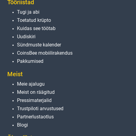
Tööriistad
Tugi ja abi
Toetatud krüpto
Kuidas see töötab
Uudiskiri
Sündmuste kalender
CoinsBee mobiilirakendus
Pakkumised
Meist
Meie ajalugu
Meist on räägitud
Pressimaterjalid
Trustpiloti arvustused
Partnerlustaotlus
Blogi