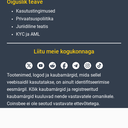
Õiguslik teave
Kasutustingimused
Privaatsuspoliitika
Juriidiline teatis
KYC ja AML
Liitu meie kogukonnaga
Tootenimed, logod ja kaubamärgid, mida sellel
veebisaidil kasutatakse, on ainult identifitseerimise
eesmärgil. Kõik kaubamärgid ja registreeritud
kaubamärgid kuuluvad nende vastavatele omanikele.
Coinsbee ei ole seotud vastavate ettevõtetega.
EN
GB