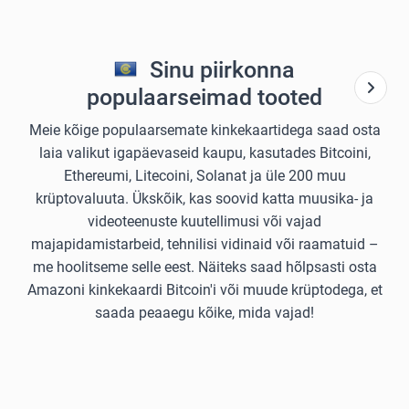
Sinu piirkonna
populaarseimad tooted
Meie kõige populaarsemate kinkekaartidega saad osta
laia valikut igapäevaseid kaupu, kasutades Bitcoini,
Ethereumi, Litecoini, Solanat ja üle 200 muu
krüptovaluuta. Ükskõik, kas soovid katta muusika- ja
videoteenuste kuutellimusi või vajad
majapidamistarbeid, tehnilisi vidinaid või raamatuid –
me hoolitseme selle eest. Näiteks saad hõlpsasti osta
Amazoni kinkekaardi Bitcoin'i või muude krüptodega, et
saada peaaegu kõike, mida vajad!