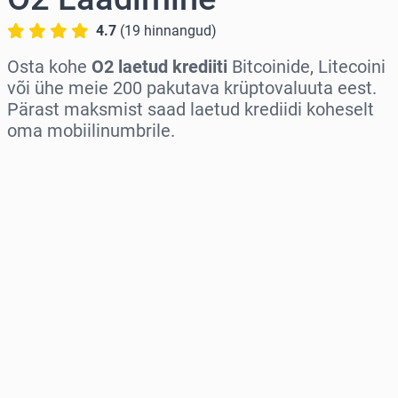
4.7
(
19
hinnangud
)
Osta kohe
O2 laetud krediiti
Bitcoinide, Litecoini
või ühe meie 200 pakutava krüptovaluuta eest.
Pärast maksmist saad laetud krediidi koheselt
oma mobiilinumbrile.
Vali piirkond
Vali summa
Hinnanguline hind