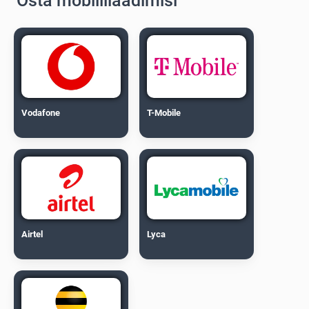
Osta mobiililaadimisi
Vodafone
T-Mobile
Airtel
Lyca