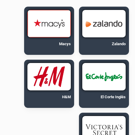
Macys
Zalando
H&M
El Corte Inglés