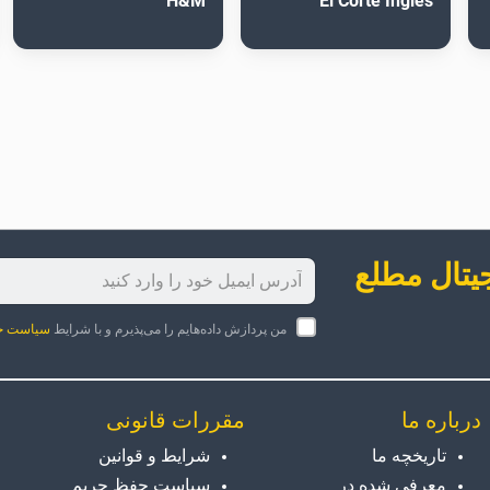
H&M
El Corte Inglés
جیتال مطلع
من پردازش داده‌هایم را می‌پذیرم و با شرایط
سیاست ح
درباره ما
مقررات قانونی
تاریخچه ما
شرایط و قوانین
معرفی شده در
سیاست حفظ حریم