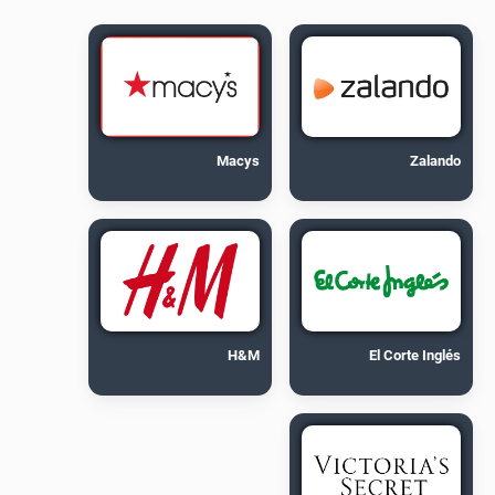
Macys
Zalando
H&M
El Corte Inglés