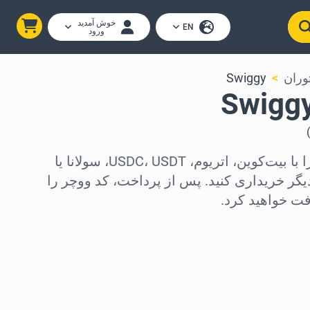
خوش آمدید
EN
ورود
وران
Swiggy
)
کارت‌های هدیه Swiggy را با بیت‌کوین، اتریوم، USDC، USDT، سولانا یا
دیجیتال دیگر خریداری کنید. پس از پرداخت، کد ووچر را
فت خواهید کرد.
د