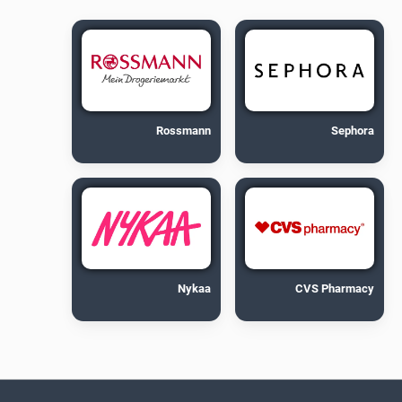
Rossmann
Sephora
Nykaa
CVS Pharmacy