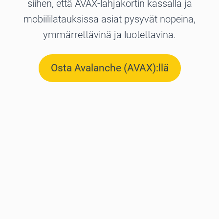
siihen, että AVAX-lahjakortin kassalla ja
mobiililatauksissa asiat pysyvät nopeina,
ymmärrettävinä ja luotettavina.
Osta Avalanche (AVAX):llä