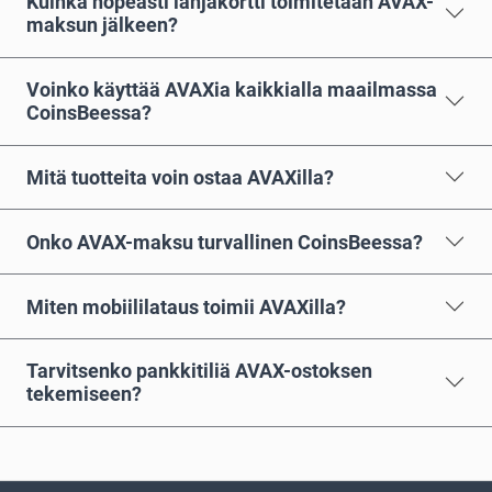
Kuinka nopeasti lahjakortti toimitetaan AVAX-
maksun jälkeen?
Voinko käyttää AVAXia kaikkialla maailmassa
CoinsBeessa?
Mitä tuotteita voin ostaa AVAXilla?
Onko AVAX-maksu turvallinen CoinsBeessa?
Miten mobiililataus toimii AVAXilla?
Tarvitsenko pankkitiliä AVAX-ostoksen
tekemiseen?