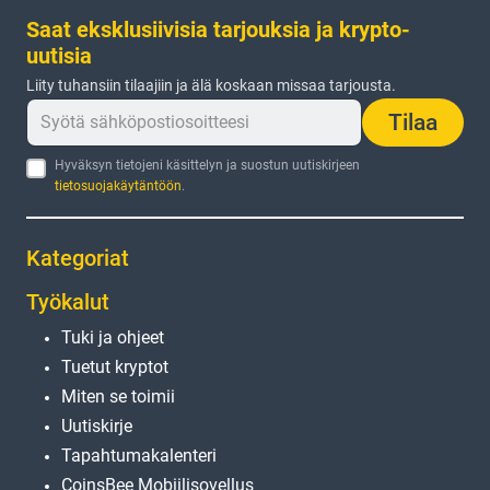
Saat eksklusiivisia tarjouksia ja krypto-
uutisia
Liity tuhansiin tilaajiin ja älä koskaan missaa tarjousta.
Tilaa
Hyväksyn tietojeni käsittelyn ja suostun uutiskirjeen
tietosuojakäytäntöön
.
Kategoriat
Työkalut
Tuki ja ohjeet
Tuetut kryptot
Miten se toimii
Uutiskirje
Tapahtumakalenteri
CoinsBee Mobiilisovellus