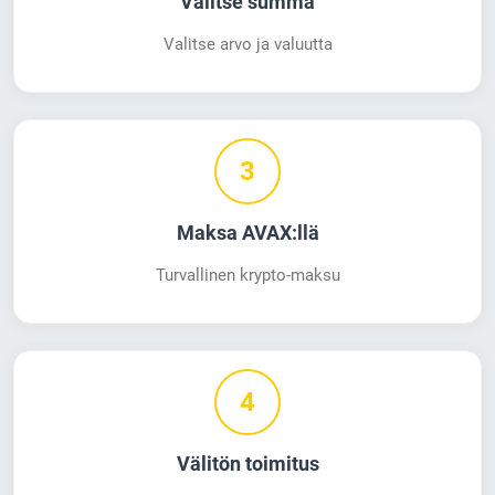
Valitse summa
Valitse arvo ja valuutta
3
Maksa AVAX:llä
Turvallinen krypto-maksu
4
Välitön toimitus