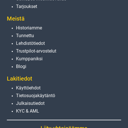
Tarjoukset
Meistä
Historiamme
Tunnettu
Lehdistötiedot
Trustpilot-arvostelut
Kumppaniksi
Blogi
Lakitiedot
Käyttöehdot
Tietosuojakäytäntö
Julkaisutiedot
KYC & AML