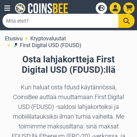
Etusivu
Kryptovaluutat
First Digital USD (FDUSD)
Osta lahjakortteja First
Digital USD (FDUSD):llä
Kun haluat osta fdusd käytännössä,
CoinsBee auttaa muuttamaan First Digital
USD (FDUSD) -saldosi lahjakorteiksi ja
mobiililatauksiksi ilman turhia vaiheita. Me
toimimme maksusiltana: sinä maksat
FDUSD:llä Ethereum (ERC-20) -verkossa, ja