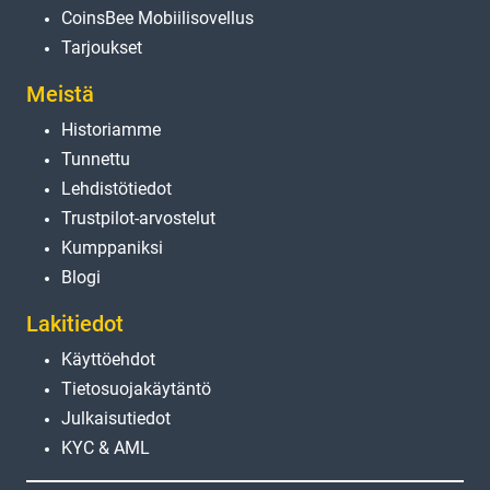
CoinsBee Mobiilisovellus
Tarjoukset
Meistä
Historiamme
Tunnettu
Lehdistötiedot
Trustpilot-arvostelut
Kumppaniksi
Blogi
Lakitiedot
Käyttöehdot
Tietosuojakäytäntö
Julkaisutiedot
KYC & AML