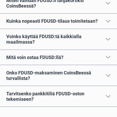
Miten vaihdan FDUSD:n lahjakortiksi
CoinsBeessä?
Kuinka nopeasti FDUSD-tilaus toimitetaan?
Voinko käyttää FDUSD:tä kaikkialla
maailmassa?
Mitä voin ostaa FDUSD:llä?
Onko FDUSD-maksaminen CoinsBeessä
turvallista?
Tarvitsenko pankkitiliä FDUSD-oston
tekemiseen?