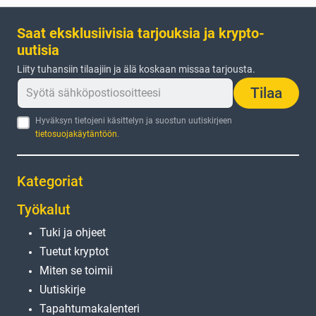
Saat eksklusiivisia tarjouksia ja krypto-
uutisia
Liity tuhansiin tilaajiin ja älä koskaan missaa tarjousta.
Tilaa
Hyväksyn tietojeni käsittelyn ja suostun uutiskirjeen
tietosuojakäytäntöön
.
Kategoriat
Työkalut
Tuki ja ohjeet
Tuetut kryptot
Miten se toimii
Uutiskirje
Tapahtumakalenteri