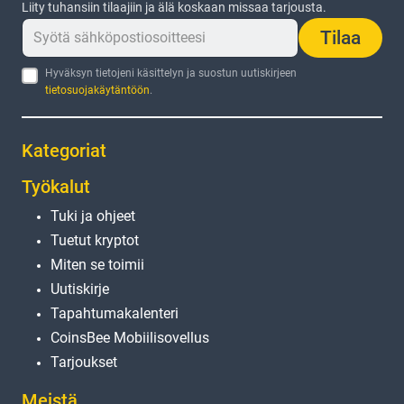
Liity tuhansiin tilaajiin ja älä koskaan missaa tarjousta.
Tilaa
Hyväksyn tietojeni käsittelyn ja suostun uutiskirjeen
tietosuojakäytäntöön
.
Kategoriat
Työkalut
Tuki ja ohjeet
Tuetut kryptot
Miten se toimii
Uutiskirje
Tapahtumakalenteri
CoinsBee Mobiilisovellus
Tarjoukset
Meistä