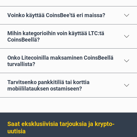
Voinko käyttää CoinsBee'tä eri maissa?
Mihin kategorioihin voin käyttää LTC:tä
CoinsBeellä?
Onko Litecoinilla maksaminen CoinsBeellä
turvallista?
Tarvitsenko pankkitiliä tai korttia
mobiililatauksen ostamiseen?
Saat eksklusiivisia tarjouksia ja krypto-
uutisia