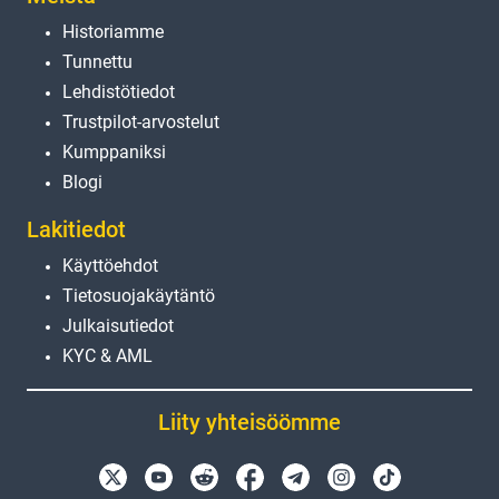
Historiamme
Tunnettu
Lehdistötiedot
Trustpilot-arvostelut
Kumppaniksi
Blogi
Lakitiedot
Käyttöehdot
Tietosuojakäytäntö
Julkaisutiedot
KYC & AML
Liity yhteisöömme