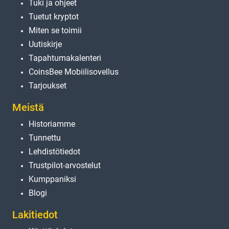
Tuki ja ohjeet
Tuetut kryptot
Miten se toimii
Uutiskirje
Tapahtumakalenteri
CoinsBee Mobiilisovellus
Tarjoukset
Meistä
Historiamme
Tunnettu
Lehdistötiedot
Trustpilot-arvostelut
Kumppaniksi
Blogi
Lakitiedot