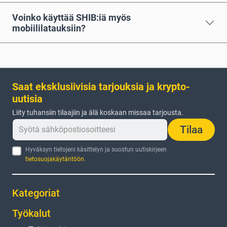
Voinko käyttää SHIB:iä myös
mobiililatauksiin?
Saat eksklusiivisia tarjouksia ja krypto-
uutisia
Liity tuhansiin tilaajiin ja älä koskaan missaa tarjousta.
Tilaa
Hyväksyn tietojeni käsittelyn ja suostun uutiskirjeen
tietosuojakäytäntöön
.
Kategoriat
Työkalut