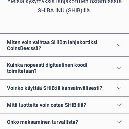
Yleisiä kysymyksiä lahjakorttien ostamisesta
SHIBA INU (SHIB):llä.
Miten voin vaihtaa SHIB:n lahjakortiksi
CoinsBee:ssä?
Kuinka nopeasti digitaalinen koodi
toimitetaan?
Voinko käyttää SHIB:iä kansainvälisesti?
Mitä tuotteita voin ostaa SHIB:llä?
Onko maksaminen turvallista?