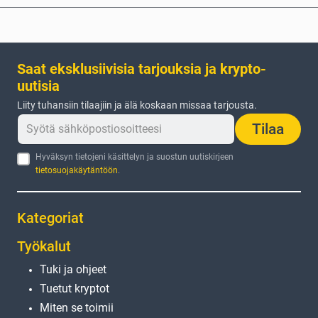
Saat eksklusiivisia tarjouksia ja krypto-
uutisia
Liity tuhansiin tilaajiin ja älä koskaan missaa tarjousta.
Tilaa
Hyväksyn tietojeni käsittelyn ja suostun uutiskirjeen
tietosuojakäytäntöön
.
Kategoriat
Työkalut
Tuki ja ohjeet
Tuetut kryptot
Miten se toimii