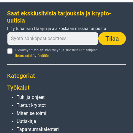
Saat eksklusiivisia tarjouksia ja krypto-
uutisia
Liity tuhansiin tilaajiin ja älä koskaan missaa tarjousta.
Tilaa
Hyväksyn tietojeni käsittelyn ja suostun uutiskirjeen
tietosuojakäytäntöön
.
Kategoriat
Työkalut
Tuki ja ohjeet
Tuetut kryptot
Miten se toimii
Uutiskirje
Tapahtumakalenteri