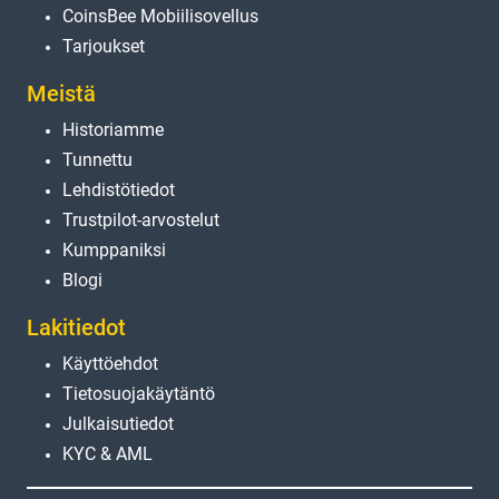
CoinsBee Mobiilisovellus
Tarjoukset
Meistä
Historiamme
Tunnettu
Lehdistötiedot
Trustpilot-arvostelut
Kumppaniksi
Blogi
Lakitiedot
Käyttöehdot
Tietosuojakäytäntö
Julkaisutiedot
KYC & AML