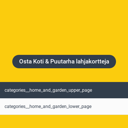
Osta Koti & Puutarha lahjakortteja
categories__home_and_garden_upper_page
categories__home_and_garden_lower_page