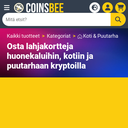
Kaikki tuotteet
Kategoriat
Koti & Puutarha
Osta lahjakortteja
huonekaluihin, kotiin ja
puutarhaan kryptoilla