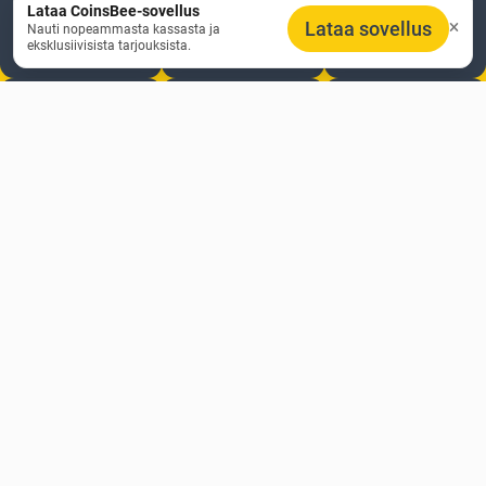
Lataa CoinsBee-sovellus
Muoti &
Elektroniikka
Pelit
Lataa sovellus
Nauti nopeammasta kassasta ja
Lifestyle
eksklusiivisista tarjouksista.
Verkkokauppa
Maksukortit
Puhelinlataus
Viihde
Koti & Puutarha
Hyväntekeväisyys
Lemmikit &
Krypto
Lapset & Perhe
Eläimet