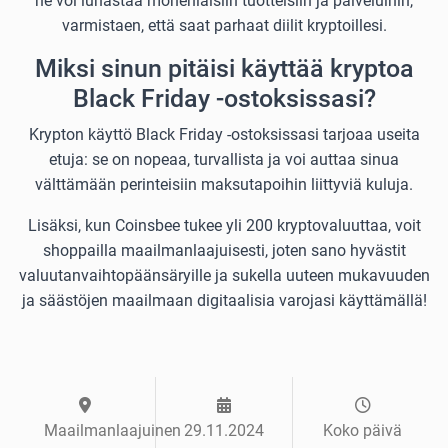
ne voi lunastaa monenlaisiin tuotteisiin ja palveluihin,
varmistaen, että saat parhaat diilit kryptoillesi.
Miksi sinun pitäisi käyttää kryptoa
Black Friday -ostoksissasi?
Krypton käyttö Black Friday -ostoksissasi tarjoaa useita
etuja: se on nopeaa, turvallista ja voi auttaa sinua
välttämään perinteisiin maksutapoihin liittyviä kuluja.
Lisäksi, kun Coinsbee tukee yli 200 kryptovaluuttaa, voit
shoppailla maailmanlaajuisesti, joten sano hyvästit
valuutanvaihtopäänsäryille ja sukella uuteen mukavuuden
ja säästöjen maailmaan digitaalisia varojasi käyttämällä!
Maailmanlaajuinen
29.11.2024
Koko päivä