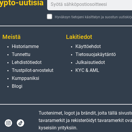
rypto-uutisia
Hyväksyn tietojeni käsittelyn ja suostun uutiskir
Meistä
Lakitiedot
Historiamme
Käyttöehdot
Tunnettu
Tietosuojakäytäntö
Lehdistötiedot
Julkaisutiedot
Trustpilot-arvostelut
KYC & AML
Kumppaniksi
Blogi
Tuotenimet, logot ja brändit, joita tällä sivus
tavaramerkit ja rekisteröidyt tavaramerkit o
kyseisiin yrityksiin.