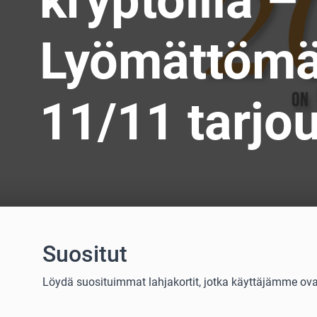
kryptoilla –
Lyömättömä
11/11 tarjo
Suositut
Löydä suosituimmat lahjakortit, jotka käyttäjämme ovat v