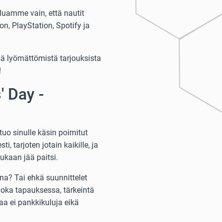
aluamme vain, että nautit
n, PlayStation, Spotify ja
ä lyömättömistä tarjouksista
!
' Day -
uo sinulle käsin poimitut
i, tarjoten jotain kaikille, ja
kukaan jää paitsi.
oina? Tai ehkä suunnittelet
 Joka tapauksessa, tärkeintä
taa ei pankkikuluja eikä