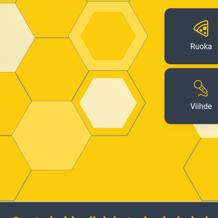
Ruoka
Viihde