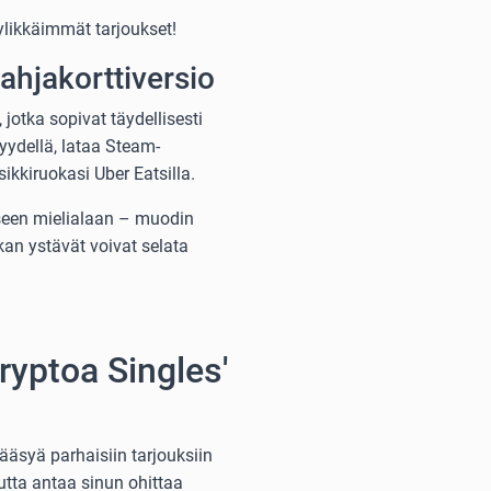
likkäimmät tarjoukset!
Lahjakorttiversio
otka sopivat täydellisesti
yydellä, lataa Steam-
kkiruokasi Uber Eatsilla.
iseen mielialaan – muodin
kan ystävät voivat selata
kryptoa Singles'
ääsyä parhaisiin tarjouksiin
utta antaa sinun ohittaa