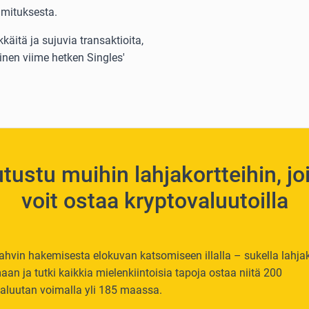
imituksesta.
käitä ja sujuvia transaktioita,
inen viime hetken Singles'
tustu muihin lahjakortteihin, jo
voit ostaa kryptovaluutoilla
vin hakemisesta elokuvan katsomiseen illalla – sukella lahjak
an ja tutki kaikkia mielenkiintoisia tapoja ostaa niitä 200
aluutan voimalla yli 185 maassa.