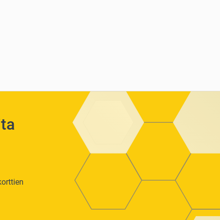
ita
orttien