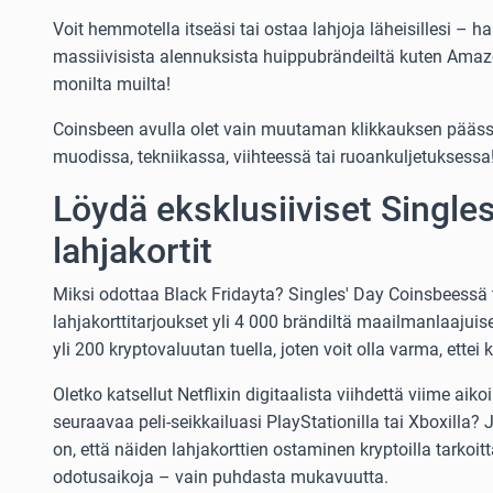
Voit hemmotella itseäsi tai ostaa lahjoja läheisillesi – h
massiivisista alennuksista huippubrändeiltä kuten Amazo
monilta muilta!
Coinsbeen avulla olet vain muutaman klikkauksen pääss
muodissa, tekniikassa, viihteessä tai ruoankuljetuksessa
Löydä eksklusiiviset Singles
lahjakortit
Miksi odottaa Black Fridayta? Singles' Day Coinsbeessä t
lahjakorttitarjoukset yli 4 000 brändiltä maailmanlaajuisest
yli 200 kryptovaluutan tuella, joten voit olla varma, ettei 
Oletko katsellut Netflixin digitaalista viihdettä viime aik
seuraavaa peli-seikkailuasi PlayStationilla tai Xboxilla?
on, että näiden lahjakorttien ostaminen kryptoilla tarkoit
odotusaikoja – vain puhdasta mukavuutta.