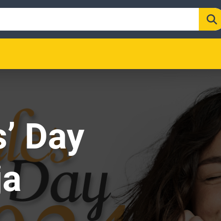
s’ Day
ja