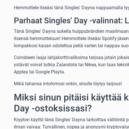
Hemmottele itseäsi tänä Singles' Dayna nappaamalla tyy
Parhaat Singles' Day -valinnat: 
Tänä Singles' Dayna sukella huippubrändien maailmaan, j
itsensä hemmotteluun! Hemmottele itseäsi Spotify-jäsen
lompakkosi kauan odotettua peliä varten tai nappaa suosi
Coinsbeen laaja lahjakorttivalikoima tarjoaa jotain joka
ystävät voivat tutkia Zalandota tai Nikea, kun taas teknii
Applea tai Google Playta.
Mikä tahansa intohimosi onkin, sinulle löytyy tarjous!
Miksi sinun pitäisi käyttää 
Day -ostoksissasi?
Krypton käyttö tänä Singles' Dayna tarkoittaa välitöntä p
ilman vaivaa: Turvallinen, nopea ja anonyymi kryptovalu