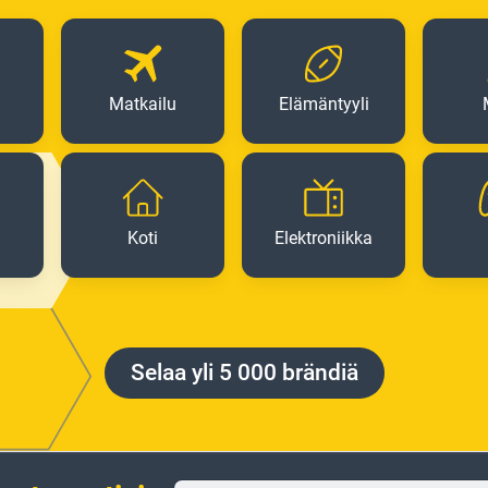
Matkailu
Elämäntyyli
Koti
Elektroniikka
Selaa yli 5 000 brändiä