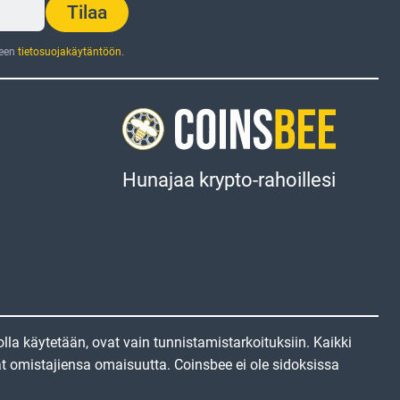
Tilaa
jeen
tietosuojakäytäntöön
.
Hunajaa krypto-rahoillesi
tolla käytetään, ovat vain tunnistamistarkoituksiin. Kaikki
vat omistajiensa omaisuutta. Coinsbee ei ole sidoksissa