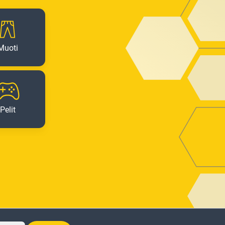
Muoti
Pelit