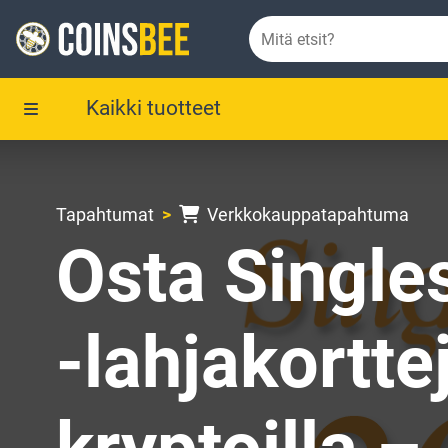
Kaikki tuotteet
Tapahtumat
Verkkokauppatapahtuma
Osta Single
-lahjakortte