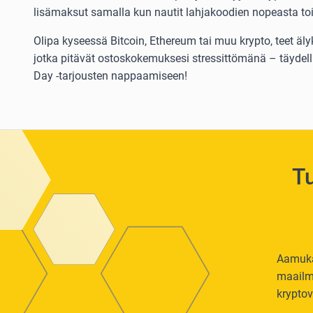
lisämaksut samalla kun nautit lahjakoodien nopeasta to
Olipa kyseessä Bitcoin, Ethereum tai muu krypto, teet älyk
jotka pitävät ostoskokemuksesi stressittömänä – täydell
Day -tarjousten nappaamiseen!
Tu
Aamukah
maailma
kryptov