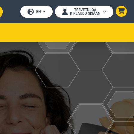
TERVETULOA
EN
KIRJAUDU SISÄÄN