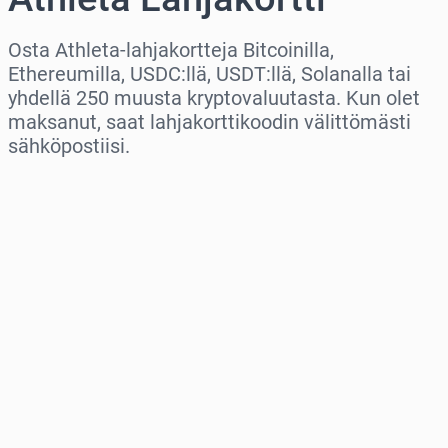
Osta Athleta-lahjakortteja Bitcoinilla,
Ethereumilla, USDC:llä, USDT:llä, Solanalla tai
yhdellä 250 muusta kryptovaluutasta. Kun olet
maksanut, saat lahjakorttikoodin välittömästi
sähköpostiisi.
Valitse alue
Valitse summa
Arvioitu hinta