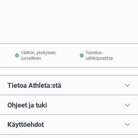
Osta nyt
Lisää ostoskoriin
Välitön, yksityinen,
Toimitus
turvallinen
sähköpostitse
Tietoa Athleta:stä
Ohjeet ja tuki
Käyttöehdot