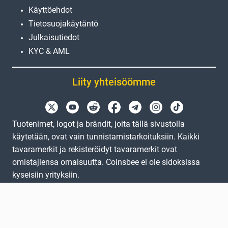
Käyttöehdot
Tietosuojakäytäntö
Julkaisutiedot
KYC & AML
Liity yhteisöömme
Tuotenimet, logot ja brändit, joita tällä sivustolla
käytetään, ovat vain tunnistamistarkoituksiin. Kaikki
tavaramerkit ja rekisteröidyt tavaramerkit ovat
omistajiensa omaisuutta. Coinsbee ei ole sidoksissa
kyseisiin yrityksiin.
EN
GB