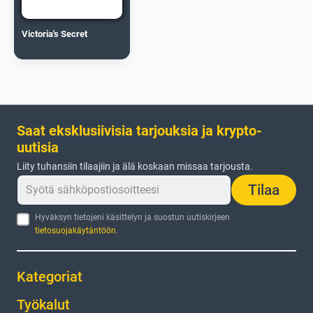
Victoria's Secret
Saat eksklusiivisia tarjouksia ja krypto-
uutisia
Liity tuhansiin tilaajiin ja älä koskaan missaa tarjousta.
Tilaa
Hyväksyn tietojeni käsittelyn ja suostun uutiskirjeen
tietosuojakäytäntöön
.
Kategoriat
Työkalut