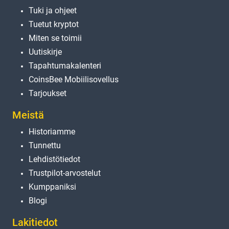
Tuki ja ohjeet
Tuetut kryptot
Miten se toimii
Uutiskirje
Tapahtumakalenteri
CoinsBee Mobiilisovellus
Tarjoukset
Meistä
Historiamme
Tunnettu
Lehdistötiedot
Trustpilot-arvostelut
Kumppaniksi
Blogi
Lakitiedot