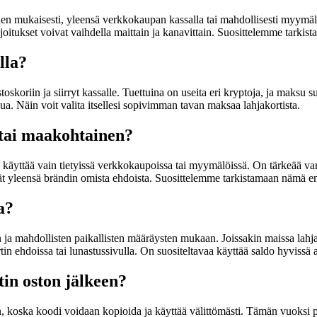
en mukaisesti, yleensä verkkokaupan kassalla tai mahdollisesti myymäläs
rajoitukset voivat vaihdella maittain ja kanavittain. Suosittelemme tarkis
lla?
oskoriin ja siirryt kassalle. Tuettuina on useita eri kryptoja, ja maksu s
ua. Näin voit valita itsellesi sopivimman tavan maksaa lahjakortista.
u tai maakohtainen?
i käyttää vain tietyissä verkkokaupoissa tai myymälöissä. On tärkeää var
tyvät yleensä brändin omista ehdoista. Suosittelemme tarkistamaan nämä en
a?
a mahdollisten paikallisten määräysten mukaan. Joissakin maissa lahjak
in ehdoissa tai lunastussivulla. On suositeltavaa käyttää saldo hyvissä
tin oston jälkeen?
een, koska koodi voidaan kopioida ja käyttää välittömästi. Tämän vuoksi 