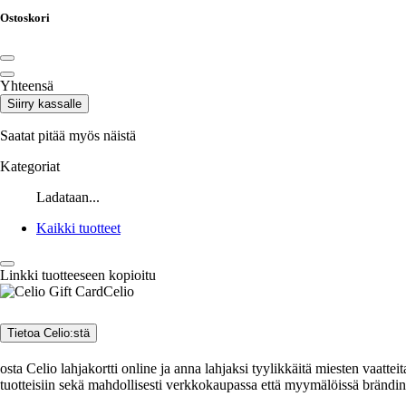
Ostoskori
Yhteensä
Siirry kassalle
Saatat pitää myös näistä
Kategoriat
Ladataan...
Kaikki tuotteet
Linkki tuotteeseen kopioitu
Celio
Tietoa Celio:stä
osta Celio lahjakortti online ja anna lahjaksi tyylikkäitä miesten vaatte
tuotteisiin sekä mahdollisesti verkkokaupassa että myymälöissä brändi