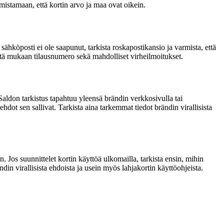
mistamaan, että kortin arvo ja maa ovat oikein.
sähköposti ei ole saapunut, tarkista roskapostikansio ja varmista, että
liitä mukaan tilausnumero sekä mahdolliset virheilmoitukset.
 Saldon tarkistus tapahtuu yleensä brändin verkkosivulla tai
hdot sen sallivat. Tarkista aina tarkemmat tiedot brändin virallisista
in. Jos suunnittelet kortin käyttöä ulkomailla, tarkista ensin, mihin
in virallisista ehdoista ja usein myös lahjakortin käyttöohjeista.