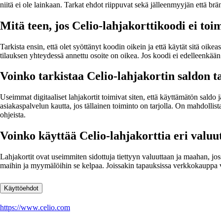
niitä ei ole lainkaan. Tarkat ehdot riippuvat sekä jälleenmyyjän että br
Mitä teen, jos Celio-lahjakorttikoodi ei toi
Tarkista ensin, että olet syöttänyt koodin oikein ja että käytät sitä oi
tilauksen yhteydessä annettu osoite on oikea. Jos koodi ei edelleenkään 
Voinko tarkistaa Celio-lahjakortin saldon t
Useimmat digitaaliset lahjakortit toimivat siten, että käyttämätön saldo
asiakaspalvelun kautta, jos tällainen toiminto on tarjolla. On mahdollist
ohjeista.
Voinko käyttää Celio-lahjakorttia eri valuu
Lahjakortit ovat useimmiten sidottuja tiettyyn valuuttaan ja maahan, jossa
maihin ja myymälöihin se kelpaa. Joissakin tapauksissa verkkokauppa voi 
Käyttöehdot
https://www.celio.com