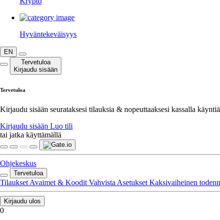
Krypto
Hyväntekeväisyys
EN
Tervetuloa
Kirjaudu sisään
Tervetuloa
Kirjaudu sisään seurataksesi tilauksia & nopeuttaaksesi kassalla käyntiä
Kirjaudu sisään
Luo tili
tai jatka käyttämällä
Ohjekeskus
Tervetuloa
Tilaukset
Avaimet & Koodit
Vahvista
Asetukset
Kaksivaiheinen toden
Kirjaudu ulos
0