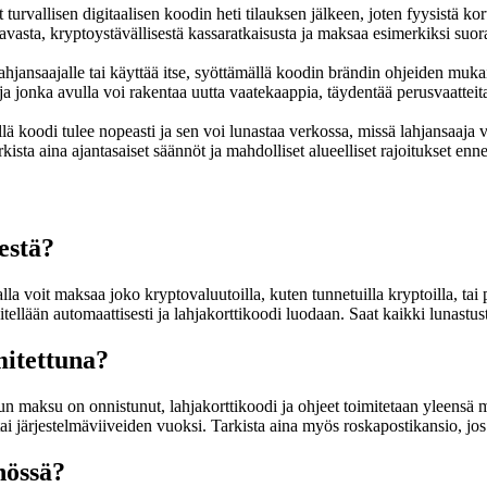
t turvallisen digitaalisen koodin heti tilauksen jälkeen, joten fyysistä k
ustavasta, kryptoystävällisestä kassaratkaisusta ja maksaa esimerkiksi su
lahjansaajalle tai käyttää itse, syöttämällä koodin brändin ohjeiden muk
ja jonka avulla voi rakentaa uutta vaatekaappia, täydentää perusvaatteita
illä koodi tulee nopeasti ja sen voi lunastaa verkossa, missä lahjansaaja 
rkista aina ajantasaiset säännöt ja mahdolliset alueelliset rajoitukset en
estä?
alla voit maksaa joko kryptovaluutoilla, kuten tunnetuilla kryptoilla, tai 
llään automaattisesti ja lahjakorttikoodi luodaan. Saat kaikki lunastust
mitettuna?
. Kun maksu on onnistunut, lahjakorttikoodi ja ohjeet toimitetaan yleens
 järjestelmäviiveiden vuoksi. Tarkista aina myös roskapostikansio, jos 
nössä?