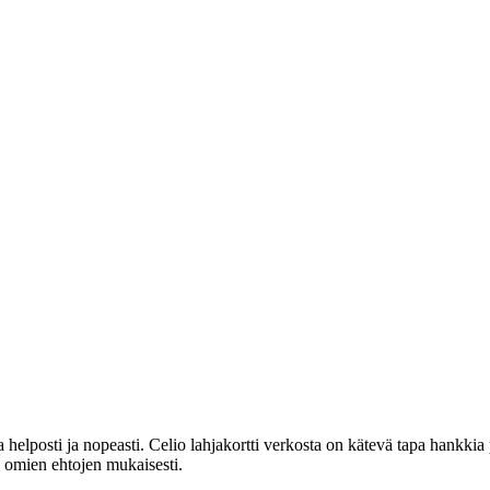
ita helposti ja nopeasti. Celio lahjakortti verkosta on kätevä tapa hankki
n omien ehtojen mukaisesti.