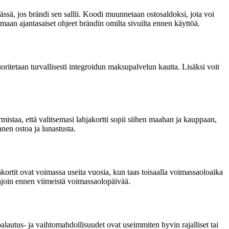
sä, jos brändi sen sallii. Koodi muunnetaan ostosaldoksi, jota voi
tamaan ajantasaiset ohjeet brändin omilta sivuilta ennen käyttöä.
uoritetaan turvallisesti integroidun maksupalvelun kautta. Lisäksi voit
mistaa, että valitsemasi lahjakortti sopii siihen maahan ja kauppaan,
nen ostoa ja lunastusta.
ortit ovat voimassa useita vuosia, kun taas toisaalla voimassaoloaika
 ajoin ennen viimeistä voimassaolopäivää.
palautus- ja vaihtomahdollisuudet ovat useimmiten hyvin rajalliset tai