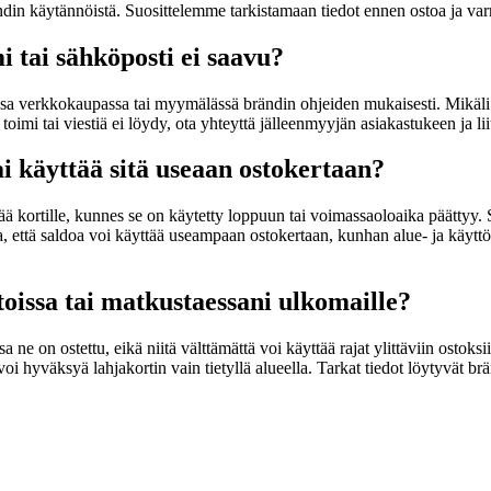
ändin käytännöistä. Suosittelemme tarkistamaan tiedot ennen ostoa ja var
mi tai sähköposti ei saavu?
keassa verkkokaupassa tai myymälässä brändin ohjeiden mukaisesti. Mikäli 
toimi tai viestiä ei löydy, ota yhteyttä jälleenmyyjän asiakastukeen ja 
ai käyttää sitä useaan ostokertaan?
 jää kortille, kunnes se on käytetty loppuun tai voimassaoloaika päättyy.
a, että saldoa voi käyttää useampaan ostokertaan, kunhan alue- ja käyttöe
toissa tai matkustaessani ulkomaille?
 ne on ostettu, eikä niitä välttämättä voi käyttää rajat ylittäviin ostoksi
hyväksyä lahjakortin vain tietyllä alueella. Tarkat tiedot löytyvät bränd