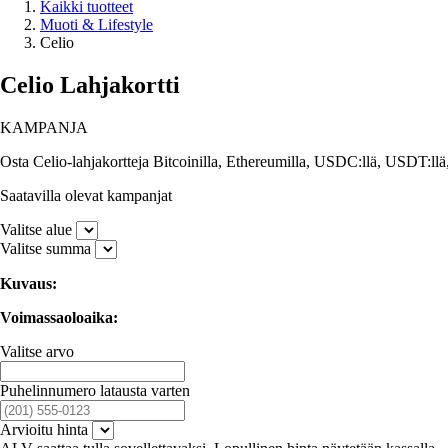
Kaikki tuotteet
Muoti & Lifestyle
Celio
Celio Lahjakortti
KAMPANJA
Osta Celio-lahjakortteja Bitcoinilla, Ethereumilla, USDC:llä, USDT:llä,
Saatavilla olevat kampanjat
Valitse alue
Valitse summa
Kuvaus:
Voimassaoloaika:
Valitse arvo
Puhelinnumero latausta varten
Arvioitu hinta