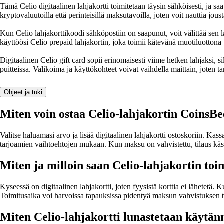
Tämä Celio digitaalinen lahjakortti toimitetaan täysin sähköisesti, ja saa
kryptovaluutoilla että perinteisillä maksutavoilla, joten voit nauttia jo
Kun Celio lahjakorttikoodi sähköpostiin on saapunut, voit välittää sen 
käyttöösi Celio prepaid lahjakortin, joka toimii kätevänä muotiluottona 
Digitaalinen Celio gift card sopii erinomaisesti viime hetken lahjaksi, s
puitteissa. Valikoima ja käyttökohteet voivat vaihdella maittain, joten ta
Ohjeet ja tuki
Miten voin ostaa Celio-lahjakortin CoinsBe
Valitse haluamasi arvo ja lisää digitaalinen lahjakortti ostoskoriin. Kass
tarjoamien vaihtoehtojen mukaan. Kun maksu on vahvistettu, tilaus käsite
Miten ja milloin saan Celio-lahjakortin toi
Kyseessä on digitaalinen lahjakortti, joten fyysistä korttia ei lähetetä
Toimitusaika voi harvoissa tapauksissa pidentyä maksun vahvistuksen tai
Miten Celio-lahjakortti lunastetaan käytän