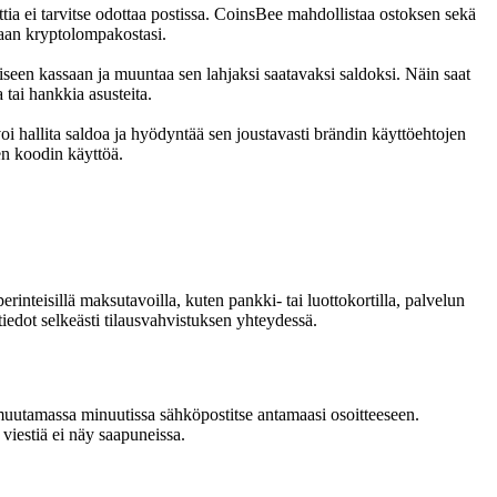
orttia ei tarvitse odottaa postissa. CoinsBee mahdollistaa ostoksen sekä
oraan kryptolompakostasi.
aiseen kassaan ja muuntaa sen lahjaksi saatavaksi saldoksi. Näin saat
 tai hankkia asusteita.
voi hallita saldoa ja hyödyntää sen joustavasti brändin käyttöehtojen
nen koodin käyttöä.
perinteisillä maksutavoilla, kuten pankki- tai luottokortilla, palvelun
iedot selkeästi tilausvahvistuksen yhteydessä.
ä muutamassa minuutissa sähköpostitse antamaasi osoitteeseen.
viestiä ei näy saapuneissa.