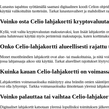
Lunastus tapahtuu syöttämällä saamasi digitaalinen koodi Celion ohjeid
käyttää valikoituihin tuotteisiin. Tarkat lunastusvaiheet ja mahdolliset 
Voinko osta Celio lahjakortti kryptovaluuta
Kyllä, voit valita kryptovaluutan maksutavaksi, kun lisäät lahjakortin ost
aina halutessasi käyttää myös perinteisiä maksutapoja, kuten korttimaks
Onko Celio-lahjakortti alueellisesti rajatt
Monet muotibrändien lahjakortit ovat alue- tai maakohtaisia, ja niitä vo
jossa lahjansaaja aikoo sitä käyttää. Tarkat alueelliset rajoitukset löy
Kuinka kauan Celio-lahjakortti on voimass
Lahjakorttien voimassaoloaika määräytyy aina brändin omien sääntöjen j
voi olla lyhyempi. Tarkka voimassaoloaika ilmoitetaan yleensä lahjakort
Voinko palauttaa tai vaihtaa Celio-lahjakor
Digitaaliset lahjakortit katsotaan yleensä lopullisiksi toimituksen jälk