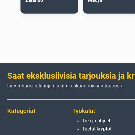
Zalando
Macys
Saat eksklusiivisia tarjouksia ja k
Liity tuhansiin tilaajiin ja älä koskaan missaa tarjousta.
Kategoriat
Työkalut
Tuki ja ohjeet
Tuetut kryptot