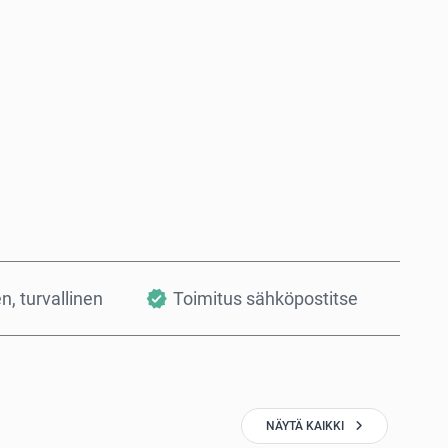
Osta nyt
Lisää ostoskoriin
en, turvallinen
Toimitus sähköpostitse
NÄYTÄ KAIKKI