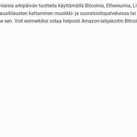
isia arkipäivän tuotteita käyttämällä Bitcoinia, Ethereumia, Lit
usitilausten kattaminen musiikki- ja suoratoistopalveluissa tai 
 sen. Voit esimerkiksi ostaa helposti Amazon-lahjakortin Bitcoini