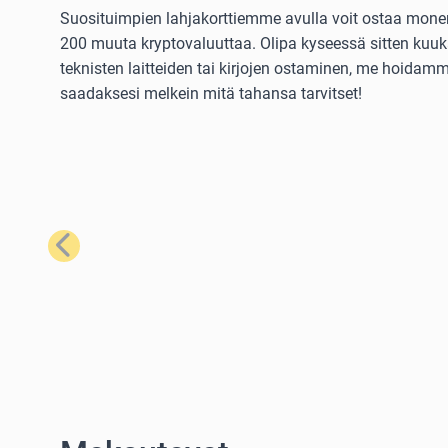
Suosituimpien lahjakorttiemme avulla voit ostaa monenla
200 muuta kryptovaluuttaa. Olipa kyseessä sitten kuuka
teknisten laitteiden tai kirjojen ostaminen, me hoidamme
saadaksesi melkein mitä tahansa tarvitset!
Edellinen