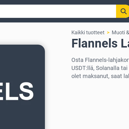
Kaikki tuotteet
Muoti &
Flannels L
Osta Flannels-lahjakort
USDT:llä, Solanalla ta
olet maksanut, saat la
Valitse alue
Valitse summa