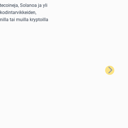
ecoineja, Solanoa ja yli
kodintarvikkeiden,
lla tai muilla kryptoilla
Seuraava