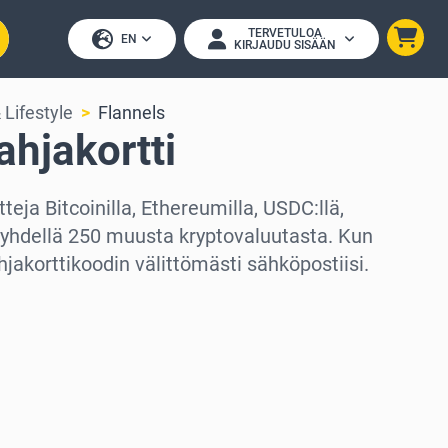
TERVETULOA
EN
KIRJAUDU SISÄÄN
 Lifestyle
Flannels
ahjakortti
teja Bitcoinilla, Ethereumilla, USDC:llä,
i yhdellä 250 muusta kryptovaluutasta. Kun
hjakorttikoodin välittömästi sähköpostiisi.