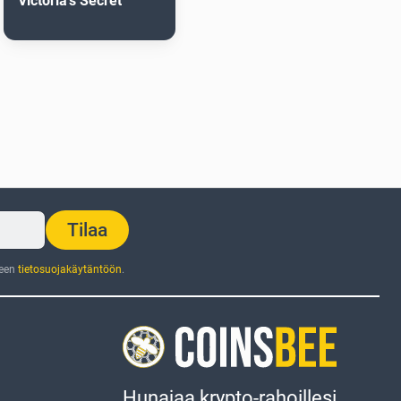
Victoria's Secret
Tilaa
jeen
tietosuojakäytäntöön
.
Hunajaa krypto-rahoillesi