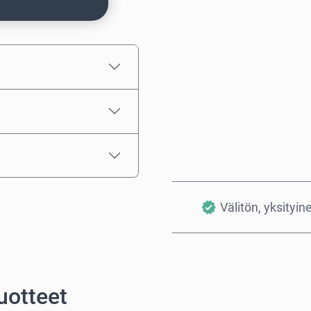
Arvioitu hinta
Välitön, yksityin
uotteet