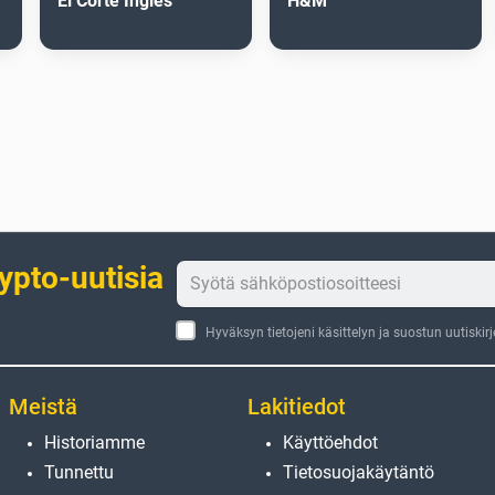
El Corte Inglés
H&M
rypto-uutisia
Hyväksyn tietojeni käsittelyn ja suostun uutiskir
Meistä
Lakitiedot
Historiamme
Käyttöehdot
Tunnettu
Tietosuojakäytäntö