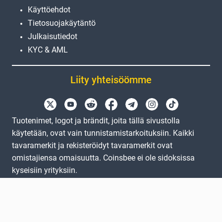
Käyttöehdot
Tietosuojakäytäntö
Julkaisutiedot
KYC & AML
Liity yhteisöömme
Tuotenimet, logot ja brändit, joita tällä sivustolla
käytetään, ovat vain tunnistamistarkoituksiin. Kaikki
tavaramerkit ja rekisteröidyt tavaramerkit ovat
omistajiensa omaisuutta. Coinsbee ei ole sidoksissa
kyseisiin yrityksiin.
EN
GB