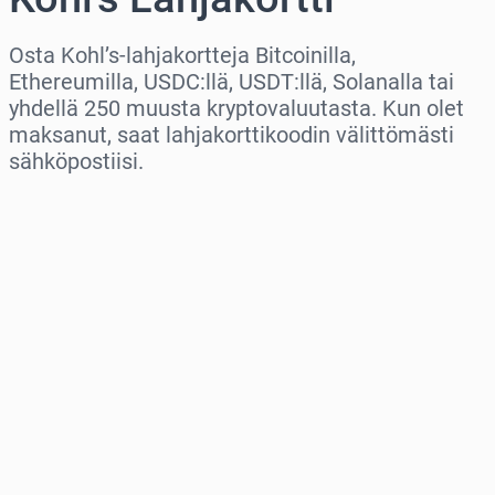
Osta Kohl’s-lahjakortteja Bitcoinilla,
Ethereumilla, USDC:llä, USDT:llä, Solanalla tai
yhdellä 250 muusta kryptovaluutasta. Kun olet
maksanut, saat lahjakorttikoodin välittömästi
sähköpostiisi.
Valitse alue
Valitse summa
Arvioitu hinta