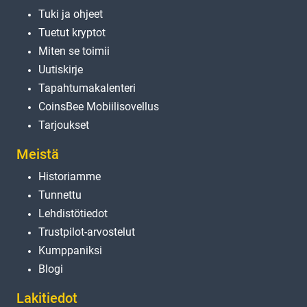
Tuki ja ohjeet
Tuetut kryptot
Miten se toimii
Uutiskirje
Tapahtumakalenteri
CoinsBee Mobiilisovellus
Tarjoukset
Meistä
Historiamme
Tunnettu
Lehdistötiedot
Trustpilot-arvostelut
Kumppaniksi
Blogi
Lakitiedot