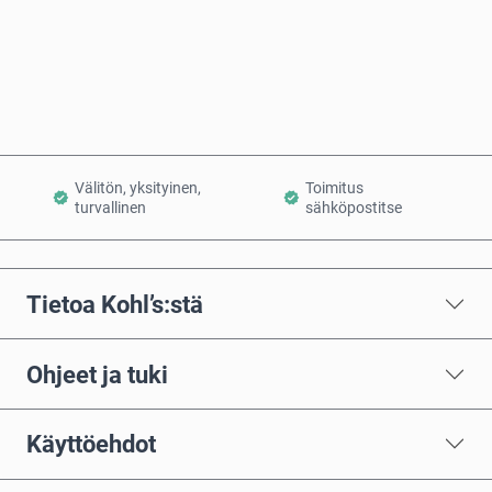
Osta nyt
Lisää ostoskoriin
Välitön, yksityinen,
Toimitus
turvallinen
sähköpostitse
Tietoa Kohl’s:stä
Ohjeet ja tuki
Käyttöehdot