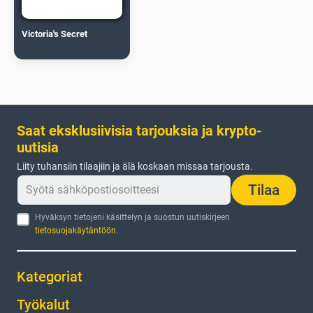
Victoria's Secret
Saat eksklusiivisia tarjouksia ja krypto-
uutisia
Liity tuhansiin tilaajiin ja älä koskaan missaa tarjousta.
Tilaa
Hyväksyn tietojeni käsittelyn ja suostun uutiskirjeen
tietosuojakäytäntöön
.
Kategoriat
Työkalut