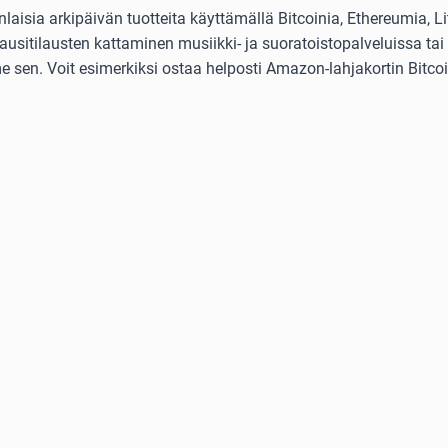
isia arkipäivän tuotteita käyttämällä Bitcoinia, Ethereumia, Lit
usitilausten kattaminen musiikki- ja suoratoistopalveluissa tai 
 sen. Voit esimerkiksi ostaa helposti Amazon-lahjakortin Bitcoini