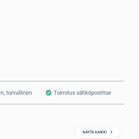
Osta nyt
Lisää ostoskoriin
en, turvallinen
Toimitus sähköpostitse
NÄYTÄ KAIKKI