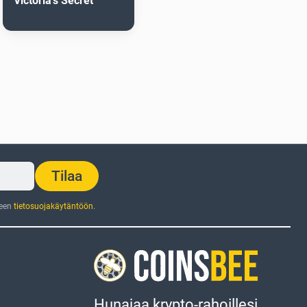
Victoria's Secret
Tilaa
jeen
tietosuojakäytäntöön
.
Hunajaa krypto-rahoillesi