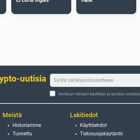
El Corte Inglés
H&M
rypto-uutisia
Hyväksyn tietojeni käsittelyn ja suostun uutiskir
Meistä
Lakitiedot
Historiamme
Käyttöehdot
Tunnettu
Tietosuojakäytäntö