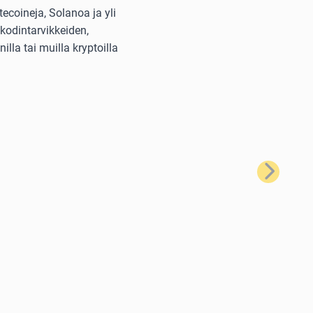
ecoineja, Solanoa ja yli
kodintarvikkeiden,
lla tai muilla kryptoilla
Seuraava