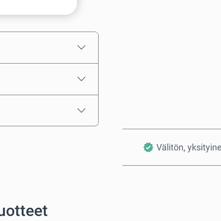
Arvioitu hinta
Välitön, yksityin
uotteet