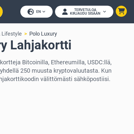
TERVETULOA
EN
KIRJAUDU SISÄÄN
 Lifestyle
Polo Luxury
y Lahjakortti
ortteja Bitcoinilla, Ethereumilla, USDC:llä,
i yhdellä 250 muusta kryptovaluutasta. Kun
hjakorttikoodin välittömästi sähköpostiisi.