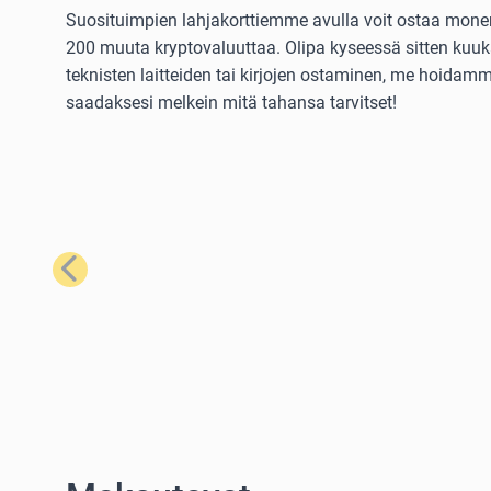
Suosituimpien lahjakorttiemme avulla voit ostaa monenla
200 muuta kryptovaluuttaa. Olipa kyseessä sitten kuuka
teknisten laitteiden tai kirjojen ostaminen, me hoidamme
saadaksesi melkein mitä tahansa tarvitset!
Edellinen