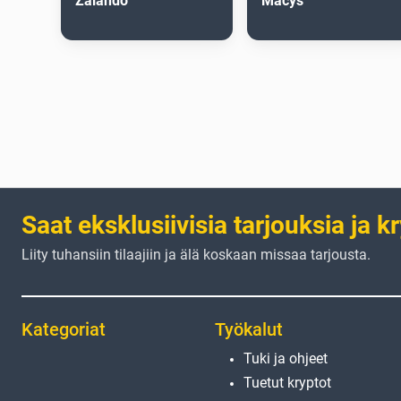
Zalando
Macys
Saat eksklusiivisia tarjouksia ja k
Liity tuhansiin tilaajiin ja älä koskaan missaa tarjousta.
Kategoriat
Työkalut
Tuki ja ohjeet
Tuetut kryptot