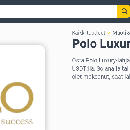
Kaikki tuotteet
Muoti &
Polo Luxur
Osta Polo Luxury-lahjak
USDT:llä, Solanalla ta
olet maksanut, saat la
Valitse alue
Valitse summa