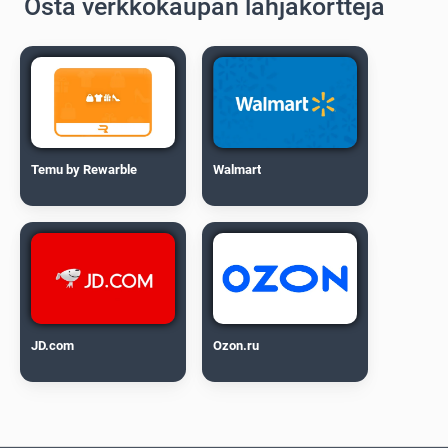
Osta verkkokaupan lahjakortteja
Temu by Rewarble
Walmart
JD.com
Ozon.ru