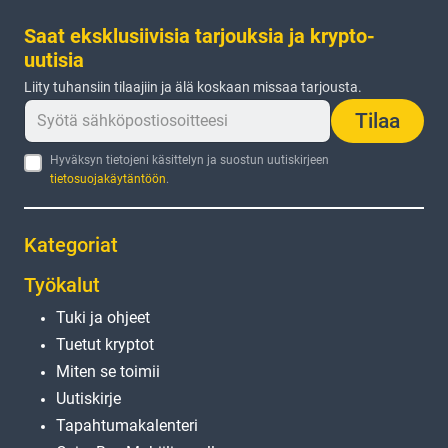
Saat eksklusiivisia tarjouksia ja krypto-
uutisia
Liity tuhansiin tilaajiin ja älä koskaan missaa tarjousta.
Tilaa
Hyväksyn tietojeni käsittelyn ja suostun uutiskirjeen
tietosuojakäytäntöön
.
Kategoriat
Työkalut
Tuki ja ohjeet
Tuetut kryptot
Miten se toimii
Uutiskirje
Tapahtumakalenteri