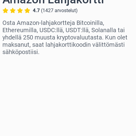
4.7
(
1427
arvostelut
)
Osta Amazon-lahjakortteja Bitcoinilla,
Ethereumilla, USDC:llä, USDT:llä, Solanalla tai
yhdellä 250 muusta kryptovaluutasta. Kun olet
maksanut, saat lahjakorttikoodin välittömästi
sähköpostiisi.
Valitse alue
Valitse summa
Arvioitu hinta