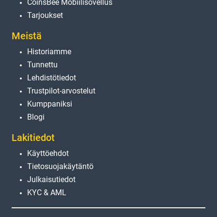
CoinsBee Mobiilisovellus
Tarjoukset
Meistä
Historiamme
Tunnettu
Lehdistötiedot
Trustpilot-arvostelut
Kumppaniksi
Blogi
Lakitiedot
Käyttöehdot
Tietosuojakäytäntö
Julkaisutiedot
KYC & AML