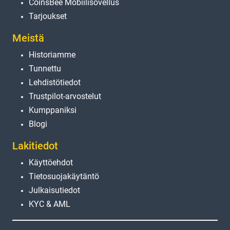
CoinsBee Mobiilisovellus
Tarjoukset
Meistä
Historiamme
Tunnettu
Lehdistötiedot
Trustpilot-arvostelut
Kumppaniksi
Blogi
Lakitiedot
Käyttöehdot
Tietosuojakäytäntö
Julkaisutiedot
KYC & AML