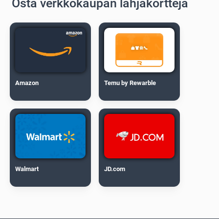
Osta verkkokaupan lahjakortteja
Amazon
Temu by Rewarble
Walmart
JD.com