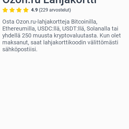
4.9
(
229
arvostelut
)
Osta Ozon.ru-lahjakortteja Bitcoinilla,
Ethereumilla, USDC:llä, USDT:llä, Solanalla tai
yhdellä 250 muusta kryptovaluutasta. Kun olet
maksanut, saat lahjakorttikoodin välittömästi
sähköpostiisi.
Valitse alue
Valitse summa
Arvioitu hinta