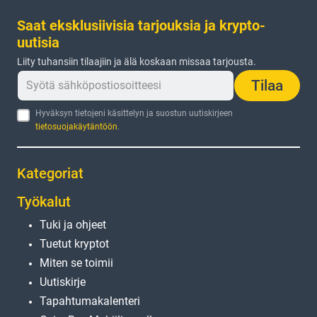
Saat eksklusiivisia tarjouksia ja krypto-
uutisia
Liity tuhansiin tilaajiin ja älä koskaan missaa tarjousta.
Tilaa
Hyväksyn tietojeni käsittelyn ja suostun uutiskirjeen
tietosuojakäytäntöön
.
Kategoriat
Työkalut
Tuki ja ohjeet
Tuetut kryptot
Miten se toimii
Uutiskirje
Tapahtumakalenteri