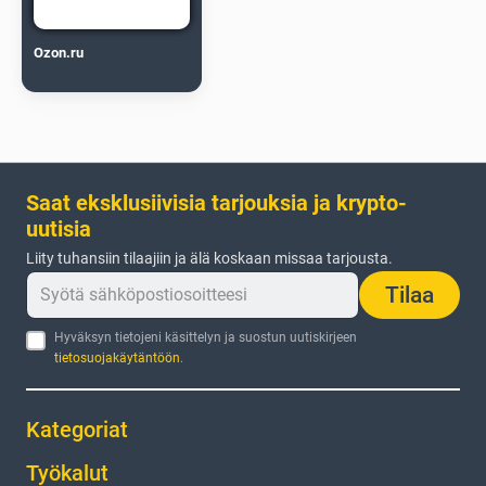
Ozon.ru
Saat eksklusiivisia tarjouksia ja krypto-
uutisia
Liity tuhansiin tilaajiin ja älä koskaan missaa tarjousta.
Tilaa
Hyväksyn tietojeni käsittelyn ja suostun uutiskirjeen
tietosuojakäytäntöön
.
Kategoriat
Työkalut