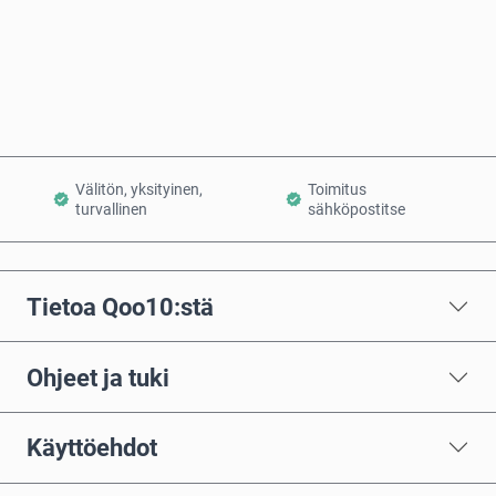
Osta nyt
Lisää ostoskoriin
Välitön, yksityinen,
Toimitus
turvallinen
sähköpostitse
Tietoa Qoo10:stä
Ohjeet ja tuki
Käyttöehdot