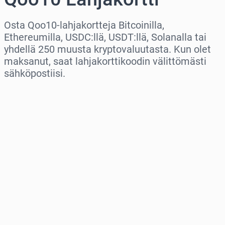
Osta Qoo10-lahjakortteja Bitcoinilla,
Ethereumilla, USDC:llä, USDT:llä, Solanalla tai
yhdellä 250 muusta kryptovaluutasta. Kun olet
maksanut, saat lahjakorttikoodin välittömästi
sähköpostiisi.
Valitse alue
Valitse summa
Arvioitu hinta