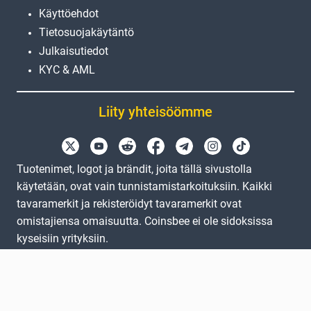
Käyttöehdot
Tietosuojakäytäntö
Julkaisutiedot
KYC & AML
Liity yhteisöömme
Tuotenimet, logot ja brändit, joita tällä sivustolla
käytetään, ovat vain tunnistamistarkoituksiin. Kaikki
tavaramerkit ja rekisteröidyt tavaramerkit ovat
omistajiensa omaisuutta. Coinsbee ei ole sidoksissa
kyseisiin yrityksiin.
EN
GB