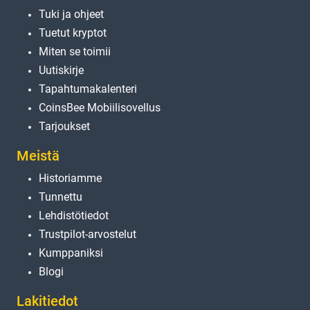
Tuki ja ohjeet
Tuetut kryptot
Miten se toimii
Uutiskirje
Tapahtumakalenteri
CoinsBee Mobiilisovellus
Tarjoukset
Meistä
Historiamme
Tunnettu
Lehdistötiedot
Trustpilot-arvostelut
Kumppaniksi
Blogi
Lakitiedot