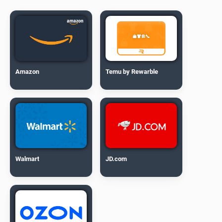
Amazon
Temu by Rewarble
Walmart
JD.com