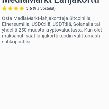
3.6
(
9
arvostelut
)
Osta MediaMarkt-lahjakortteja Bitcoinilla,
Ethereumilla, USDC:llä, USDT:llä, Solanalla tai
yhdellä 250 muusta kryptovaluutasta. Kun olet
maksanut, saat lahjakorttikoodin välittömästi
sähköpostiisi.
Valitse alue
Valitse summa
Arvioitu hinta