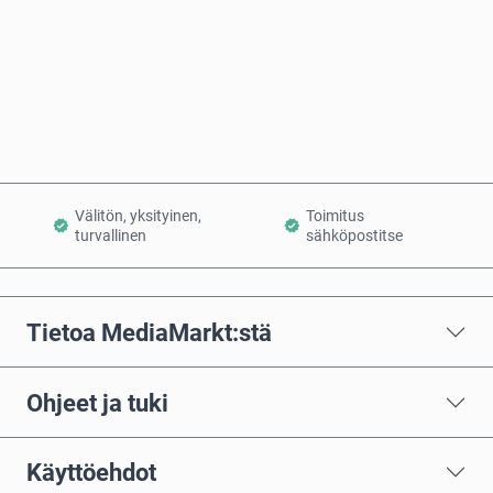
Osta nyt
Lisää ostoskoriin
Välitön, yksityinen,
Toimitus
turvallinen
sähköpostitse
Tietoa MediaMarkt:stä
Ohjeet ja tuki
Käyttöehdot