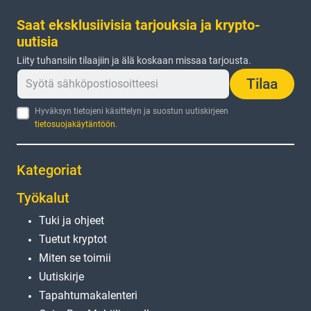
Saat eksklusiivisia tarjouksia ja krypto-
uutisia
Liity tuhansiin tilaajiin ja älä koskaan missaa tarjousta.
Tilaa
Hyväksyn tietojeni käsittelyn ja suostun uutiskirjeen
tietosuojakäytäntöön
.
Kategoriat
Työkalut
Tuki ja ohjeet
Tuetut kryptot
Miten se toimii
Uutiskirje
Tapahtumakalenteri