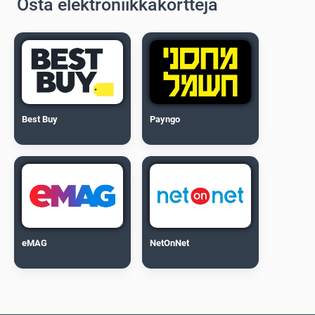
Osta elektroniikkakortteja
Best Buy
Payngo
eMAG
NetOnNet