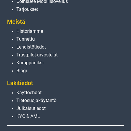
CoinsBee Mobiilisovellus
Tarjoukset
Meistä
Historiamme
Tunnettu
Lehdistötiedot
Trustpilot-arvostelut
Kumppaniksi
Blogi
Lakitiedot
Käyttöehdot
Tietosuojakäytäntö
Julkaisutiedot
KYC & AML