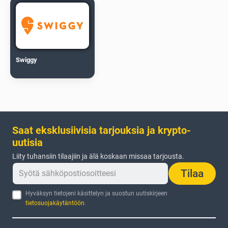
Swiggy
Saat eksklusiivisia tarjouksia ja krypto-
uutisia
Liity tuhansiin tilaajiin ja älä koskaan missaa tarjousta.
Tilaa
Hyväksyn tietojeni käsittelyn ja suostun uutiskirjeen
tietosuojakäytäntöön
.