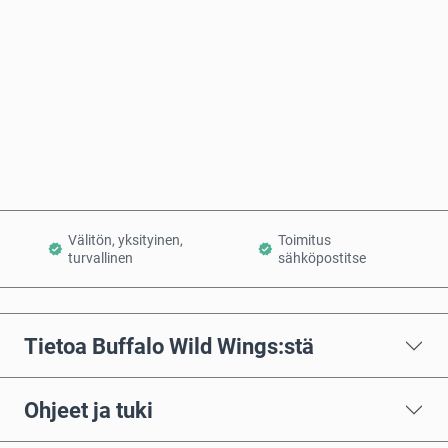
Osta nyt
Lisää ostoskoriin
Välitön, yksityinen,
Toimitus
turvallinen
sähköpostitse
Tietoa Buffalo Wild Wings:stä
Ohjeet ja tuki