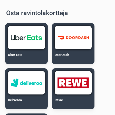
Osta ravintolakortteja
Uber Eats
DoorDash
Deliveroo
Rewe