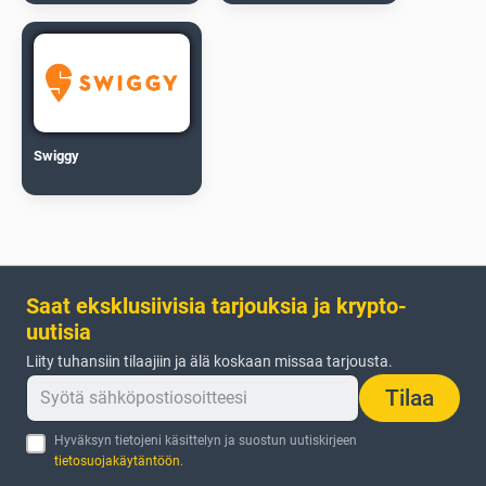
Swiggy
Saat eksklusiivisia tarjouksia ja krypto-
uutisia
Liity tuhansiin tilaajiin ja älä koskaan missaa tarjousta.
Tilaa
Hyväksyn tietojeni käsittelyn ja suostun uutiskirjeen
tietosuojakäytäntöön
.