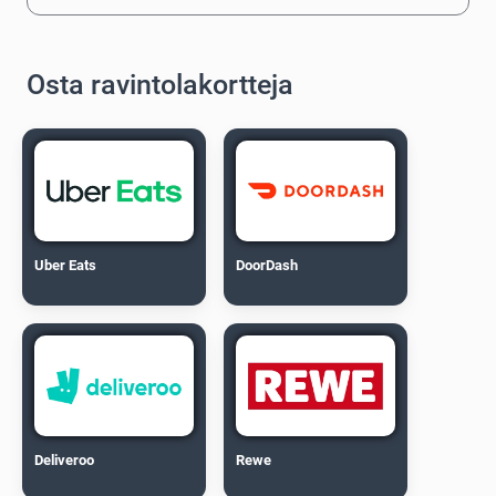
Osta ravintolakortteja
Uber Eats
DoorDash
Deliveroo
Rewe