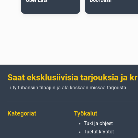
Uber Eats
DoorDash
Saat eksklusiivisia tarjouksia ja k
Liity tuhansiin tilaajiin ja älä koskaan missaa tarjousta.
Kategoriat
Työkalut
Tuki ja ohjeet
Tuetut kryptot