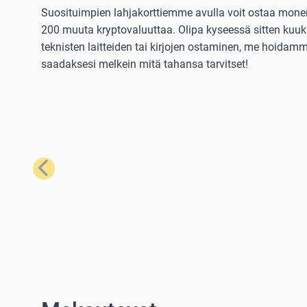
Suosituimpien lahjakorttiemme avulla voit ostaa monenla
200 muuta kryptovaluuttaa. Olipa kyseessä sitten kuuka
teknisten laitteiden tai kirjojen ostaminen, me hoidamme
saadaksesi melkein mitä tahansa tarvitset!
Edellinen