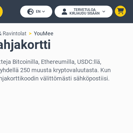
TERVETULOA
EN
KIRJAUDU SISÄÄN
 Ravintolat
YouMee
hjakortti
eja Bitcoinilla, Ethereumilla, USDC:llä,
i yhdellä 250 muusta kryptovaluutasta. Kun
hjakorttikoodin välittömästi sähköpostiisi.