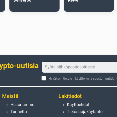
Deliveroo
Rewe
rypto-uutisia
Hyväksyn tietojeni käsittelyn ja suostun uutiskir
Meistä
Lakitiedot
Historiamme
Käyttöehdot
Tunnettu
Tietosuojakäytäntö