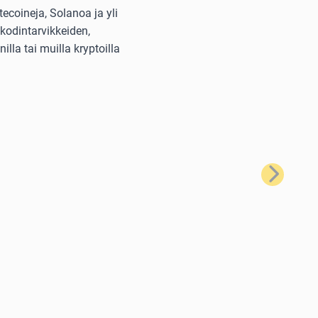
ecoineja, Solanoa ja yli
kodintarvikkeiden,
lla tai muilla kryptoilla
Seuraava