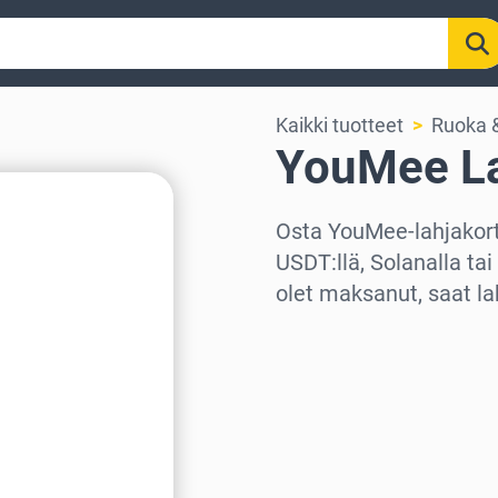
Kaikki tuotteet
Ruoka &
YouMee La
Osta YouMee-lahjakortt
USDT:llä, Solanalla ta
olet maksanut, saat la
Valitse alue
Valitse summa