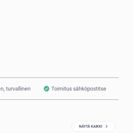
Osta nyt
Lisää ostoskoriin
en, turvallinen
Toimitus sähköpostitse
NÄYTÄ KAIKKI