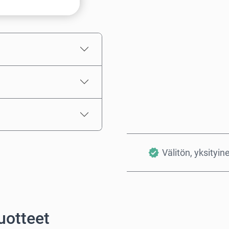
Arvioitu hinta
Välitön, yksityin
uotteet