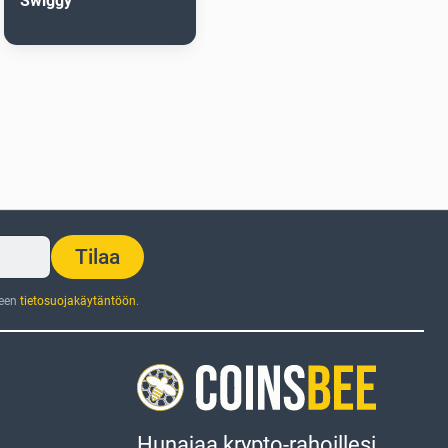
Swiggy
Tilaa
jeen
tietosuojakäytäntöön
.
Hunajaa krypto-rahoillesi