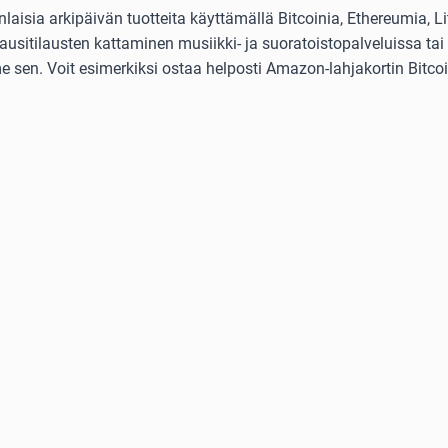
isia arkipäivän tuotteita käyttämällä Bitcoinia, Ethereumia, Lit
usitilausten kattaminen musiikki- ja suoratoistopalveluissa tai 
 sen. Voit esimerkiksi ostaa helposti Amazon-lahjakortin Bitcoini