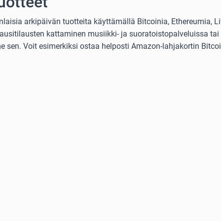
uotteet
isia arkipäivän tuotteita käyttämällä Bitcoinia, Ethereumia, Lit
usitilausten kattaminen musiikki- ja suoratoistopalveluissa tai 
 sen. Voit esimerkiksi ostaa helposti Amazon-lahjakortin Bitcoini