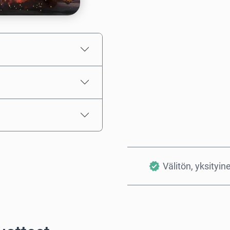
Arvioitu hinta
Välitön, yksityin