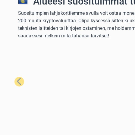
Alueesi suosituimmat t
Suosituimpien lahjakorttiemme avulla voit ostaa monenla
200 muuta kryptovaluuttaa. Olipa kyseessä sitten kuuka
teknisten laitteiden tai kirjojen ostaminen, me hoidamme
saadaksesi melkein mitä tahansa tarvitset!
Edellinen