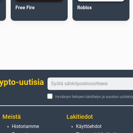
Free Fire
Roblox
rypto-uutisia
Hyväksyn tietojeni käsittelyn ja suostun uutiskir
Meistä
Lakitiedot
Historiamme
Käyttöehdot