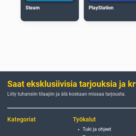
Steam
PlayStation
Saat eksklusiivisia tarjouksia ja k
Liity tuhansiin tilaajiin ja älä koskaan missaa tarjousta.
Kategoriat
Työkalut
Tuki ja ohjeet