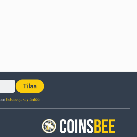
Tilaa
jeen
tietosuojakäytäntöön
.