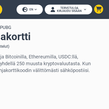
TERVETULOA
EN
KIRJAUDU SISÄÄN
PUBG
akortti
telut
)
 Bitcoinilla, Ethereumilla, USDC:llä,
i yhdellä 250 muusta kryptovaluutasta. Kun
hjakorttikoodin välittömästi sähköpostiisi.