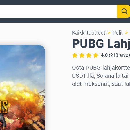
Kaikki tuotteet
Pelit
PUBG Lahj
4.0
(
218
arvos
Osta PUBG-lahjakortteja
USDT:llä, Solanalla ta
olet maksanut, saat la
Valitse alue
Valitse summa