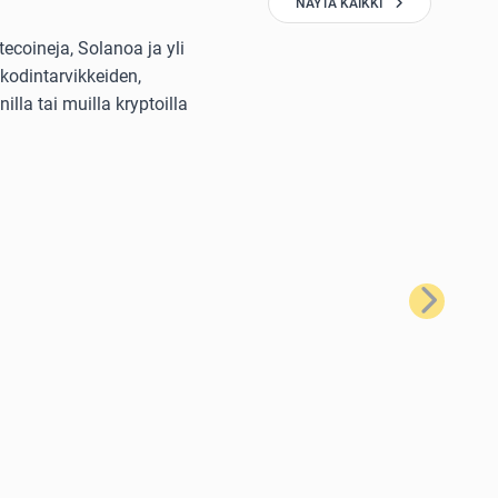
NÄYTÄ KAIKKI
ecoineja, Solanoa ja yli
kodintarvikkeiden,
lla tai muilla kryptoilla
Seuraava