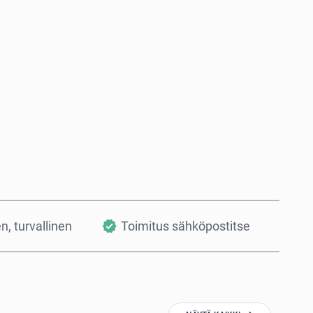
Osta nyt
Lisää ostoskoriin
en, turvallinen
Toimitus sähköpostitse