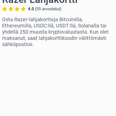
4.0
(
59
arvostelut
)
Osta Razer-lahjakortteja Bitcoinilla,
Ethereumilla, USDC:llä, USDT:llä, Solanalla tai
yhdellä 250 muusta kryptovaluutasta. Kun olet
maksanut, saat lahjakorttikoodin välittömästi
sähköpostiisi.
Valitse alue
Valitse summa
Arvioitu hinta