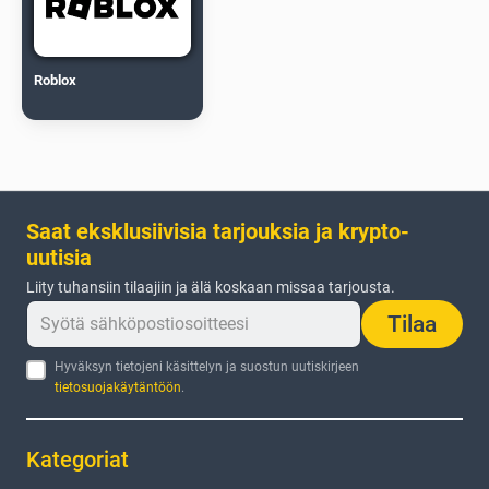
Roblox
Saat eksklusiivisia tarjouksia ja krypto-
uutisia
Liity tuhansiin tilaajiin ja älä koskaan missaa tarjousta.
Tilaa
Hyväksyn tietojeni käsittelyn ja suostun uutiskirjeen
tietosuojakäytäntöön
.
Kategoriat