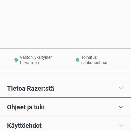
Osta nyt
Lisää ostoskoriin
Välitön, yksityinen,
Toimitus
turvallinen
sähköpostitse
Tietoa Razer:stä
Ohjeet ja tuki
Käyttöehdot