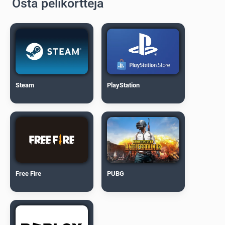
Osta pelikortteja
Steam
PlayStation
Free Fire
PUBG