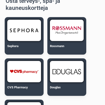
Osta terveys-, spa- ja
kauneuskortteja
Sephora
Rossmann
CVS Pharmacy
Douglas