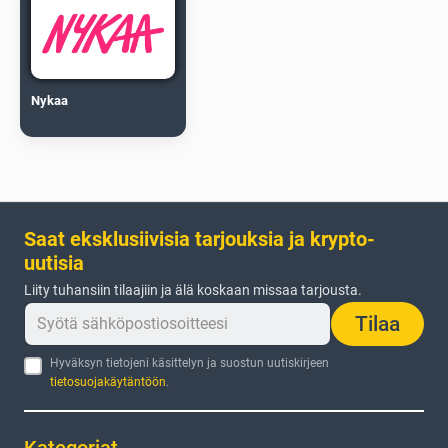
Nykaa
Saat eksklusiivisia tarjouksia ja krypto-
uutisia
Liity tuhansiin tilaajiin ja älä koskaan missaa tarjousta.
Tilaa
Hyväksyn tietojeni käsittelyn ja suostun uutiskirjeen
tietosuojakäytäntöön
.