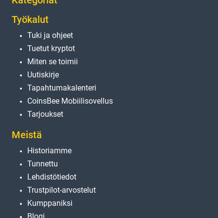
Kategoriat
Työkalut
Tuki ja ohjeet
Tuetut kryptot
Miten se toimii
Uutiskirje
Tapahtumakalenteri
CoinsBee Mobiilisovellus
Tarjoukset
Meistä
Historiamme
Tunnettu
Lehdistötiedot
Trustpilot-arvostelut
Kumppaniksi
Blogi