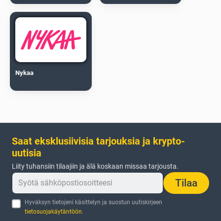
Nykaa
Saat eksklusiivisia tarjouksia ja krypto-
uutisia
Liity tuhansiin tilaajiin ja älä koskaan missaa tarjousta.
Tilaa
Hyväksyn tietojeni käsittelyn ja suostun uutiskirjeen
tietosuojakäytäntöön
.