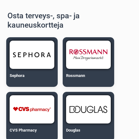
Osta terveys-, spa- ja
kauneuskortteja
Sephora
Rossmann
CVS Pharmacy
Douglas