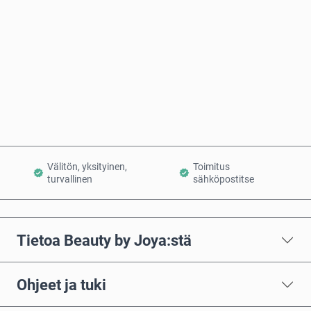
Osta nyt
Lisää ostoskoriin
Välitön, yksityinen,
Toimitus
turvallinen
sähköpostitse
Tietoa Beauty by Joya:stä
Ohjeet ja tuki